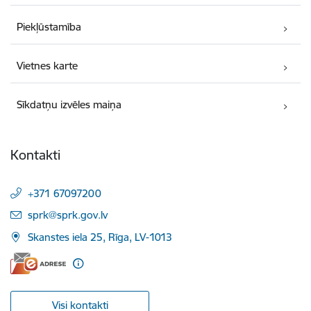
Piekļūstamība
Vietnes karte
Sīkdatņu izvēles maiņa
Kontakti
+371 67097200
E-pasts:
sprk@sprk.gov.lv
Skanstes iela 25, Rīga, LV-1013
Visi kontakti