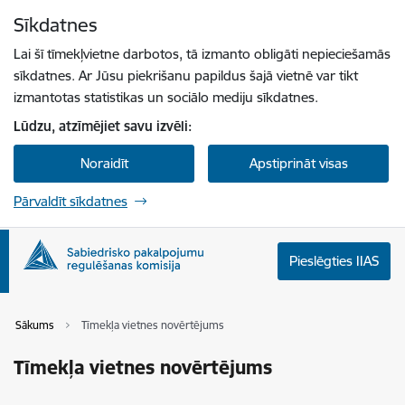
Pāriet uz lapas saturu
Sīkdatnes
Spied
lai meklētu
Enter
Lai šī tīmekļvietne darbotos, tā izmanto obligāti nepieciešamās
sīkdatnes. Ar Jūsu piekrišanu papildus šajā vietnē var tikt
izmantotas statistikas un sociālo mediju sīkdatnes.
Lūdzu, atzīmējiet savu izvēli:
Noraidīt
Apstiprināt visas
Pārvaldīt sīkdatnes
Pieslēgties IIAS
Sākums
Tīmekļa vietnes novērtējums
Tīmekļa vietnes novērtējums