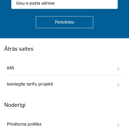
Kājene
Ātrās saites
IIAS
Iesniegtie tarifu projekti
Noderīgi
Privātuma politika