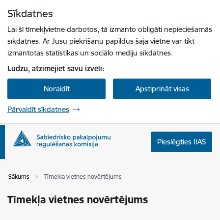
Pāriet uz lapas saturu
Sīkdatnes
Spied
lai meklētu
Enter
Lai šī tīmekļvietne darbotos, tā izmanto obligāti nepieciešamās
sīkdatnes. Ar Jūsu piekrišanu papildus šajā vietnē var tikt
izmantotas statistikas un sociālo mediju sīkdatnes.
Lūdzu, atzīmējiet savu izvēli:
Noraidīt
Apstiprināt visas
Pārvaldīt sīkdatnes
Pieslēgties IIAS
Sākums
Tīmekļa vietnes novērtējums
Tīmekļa vietnes novērtējums