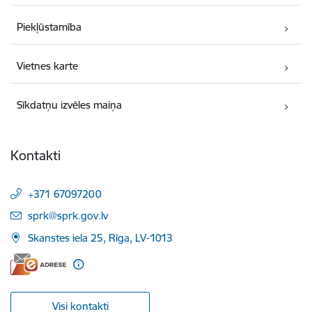
Piekļūstamība
Vietnes karte
Sīkdatņu izvēles maiņa
Kontakti
+371 67097200
E-pasts:
sprk@sprk.gov.lv
Skanstes iela 25, Rīga, LV-1013
Visi kontakti