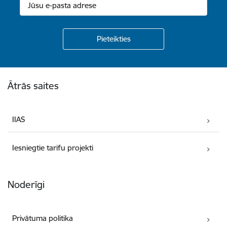
Kājene
Ātrās saites
IIAS
Iesniegtie tarifu projekti
Noderīgi
Privātuma politika