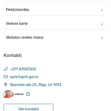
Piekļūstamība
Vietnes karte
Sīkdatņu izvēles maiņa
Kontakti
+371 67097200
E-pasts:
sprk@sprk.gov.lv
Skanstes iela 25, Rīga, LV-1013
Visi kontakti