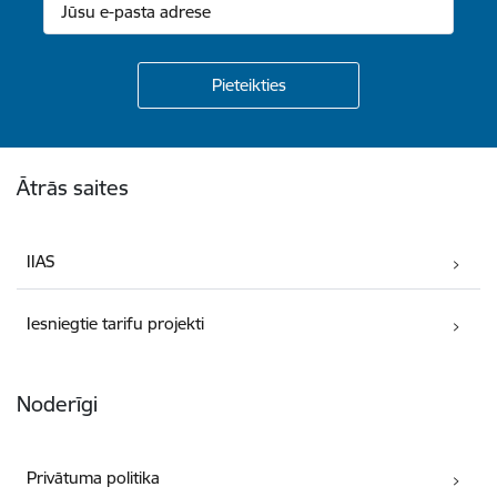
Kājene
Ātrās saites
IIAS
Iesniegtie tarifu projekti
Noderīgi
Privātuma politika