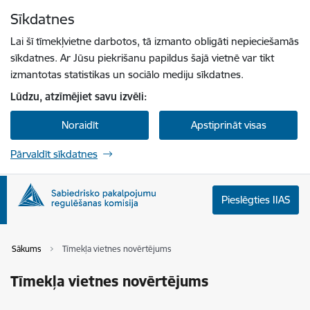
Pāriet uz lapas saturu
Sīkdatnes
Spied
lai meklētu
Enter
Lai šī tīmekļvietne darbotos, tā izmanto obligāti nepieciešamās
sīkdatnes. Ar Jūsu piekrišanu papildus šajā vietnē var tikt
izmantotas statistikas un sociālo mediju sīkdatnes.
Lūdzu, atzīmējiet savu izvēli:
Noraidīt
Apstiprināt visas
Pārvaldīt sīkdatnes
Pieslēgties IIAS
Sākums
Tīmekļa vietnes novērtējums
Tīmekļa vietnes novērtējums