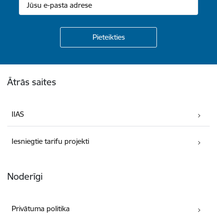
Kājene
Ātrās saites
IIAS
Iesniegtie tarifu projekti
Noderīgi
Privātuma politika