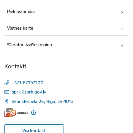
Piekļūstamība
Vietnes karte
Sīkdatņu izvēles maiņa
Kontakti
+371 67097200
E-pasts:
sprk@sprk.gov.lv
Skanstes iela 25, Rīga, LV-1013
Visi kontakti