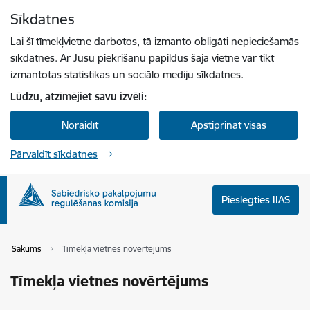
Pāriet uz lapas saturu
Sīkdatnes
Spied
lai meklētu
Enter
Lai šī tīmekļvietne darbotos, tā izmanto obligāti nepieciešamās
sīkdatnes. Ar Jūsu piekrišanu papildus šajā vietnē var tikt
izmantotas statistikas un sociālo mediju sīkdatnes.
Lūdzu, atzīmējiet savu izvēli:
Noraidīt
Apstiprināt visas
Pārvaldīt sīkdatnes
Pieslēgties IIAS
Sākums
Tīmekļa vietnes novērtējums
Tīmekļa vietnes novērtējums