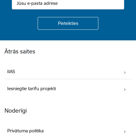
Kājene
Ātrās saites
IIAS
Iesniegtie tarifu projekti
Noderīgi
Privātuma politika