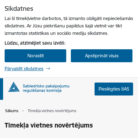
Pāriet uz lapas saturu
Sīkdatnes
Spied
lai meklētu
Enter
Lai šī tīmekļvietne darbotos, tā izmanto obligāti nepieciešamās
sīkdatnes. Ar Jūsu piekrišanu papildus šajā vietnē var tikt
izmantotas statistikas un sociālo mediju sīkdatnes.
Lūdzu, atzīmējiet savu izvēli:
Noraidīt
Apstiprināt visas
Pārvaldīt sīkdatnes
Pieslēgties IIAS
Sākums
Tīmekļa vietnes novērtējums
Tīmekļa vietnes novērtējums