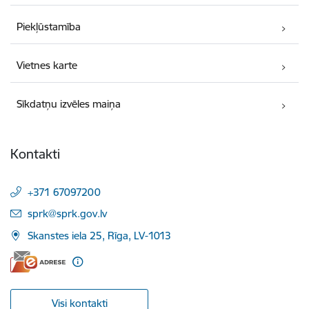
Piekļūstamība
Vietnes karte
Sīkdatņu izvēles maiņa
Kontakti
+371 67097200
E-pasts:
sprk@sprk.gov.lv
Skanstes iela 25, Rīga, LV-1013
Visi kontakti