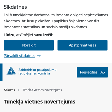
Pāriet uz lapas saturu
Sīkdatnes
Spied
lai meklētu
Enter
Lai šī tīmekļvietne darbotos, tā izmanto obligāti nepieciešamās
sīkdatnes. Ar Jūsu piekrišanu papildus šajā vietnē var tikt
izmantotas statistikas un sociālo mediju sīkdatnes.
Lūdzu, atzīmējiet savu izvēli:
Noraidīt
Apstiprināt visas
Pārvaldīt sīkdatnes
Pieslēgties IIAS
Sākums
Tīmekļa vietnes novērtējums
Tīmekļa vietnes novērtējums