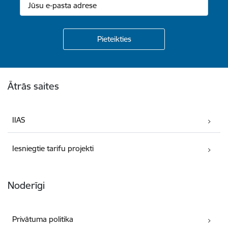
Kājene
Ātrās saites
IIAS
Iesniegtie tarifu projekti
Noderīgi
Privātuma politika