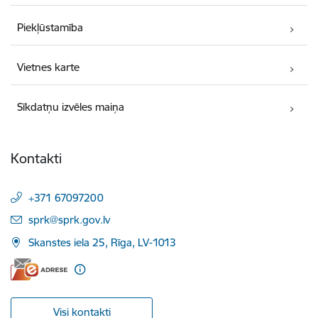
Piekļūstamība
Vietnes karte
Sīkdatņu izvēles maiņa
Kontakti
+371 67097200
E-pasts:
sprk@sprk.gov.lv
Skanstes iela 25, Rīga, LV-1013
Visi kontakti