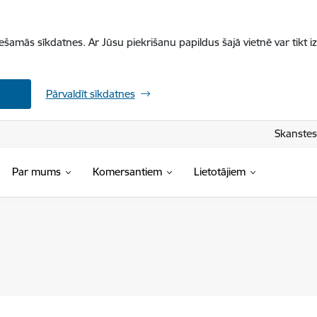
iešamās sīkdatnes. Ar Jūsu piekrišanu papildus šajā vietnē var tikt i
Pārvaldīt sīkdatnes
Skanstes 
Par mums
Komersantiem
Lietotājiem