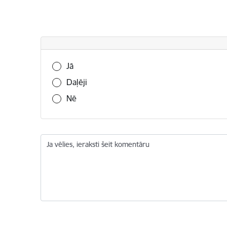
Vai šī informācija bija noderīga?
Jā
Daļēji
Nē
Ja vēlies, ieraksti šeit komentāru