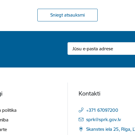
Sniegt atsauksmi
i
Kontakti
 politika
+371 67097200
E-pasts:
sprk@sprk.gov.lv
mība
Skanstes iela 25, Rīga, 
arte