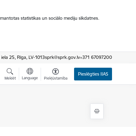
zmantotas statistikas un sociālo mediju sīkdatnes.
iela 25, Rīga, LV-1013
sprk@sprk.gov.lv
+371 67097200
Pieslēgties IIAS
Language
Meklēt
Piekļūstamība