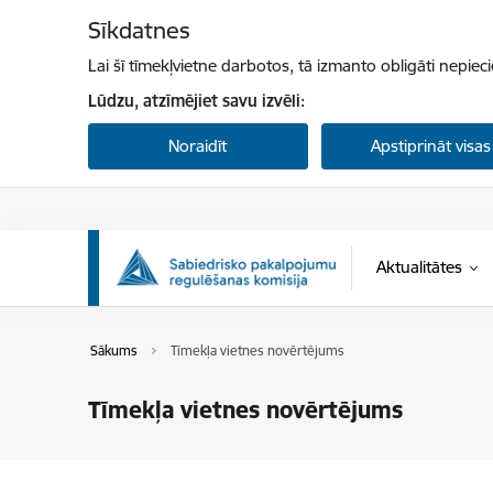
Pāriet uz lapas saturu
Sīkdatnes
Lai šī tīmekļvietne darbotos, tā izmanto obligāti nepiec
Lūdzu, atzīmējiet savu izvēli:
Noraidīt
Apstiprināt visas
Aktualitātes
Sākums
Tīmekļa vietnes novērtējums
Tīmekļa vietnes novērtējums