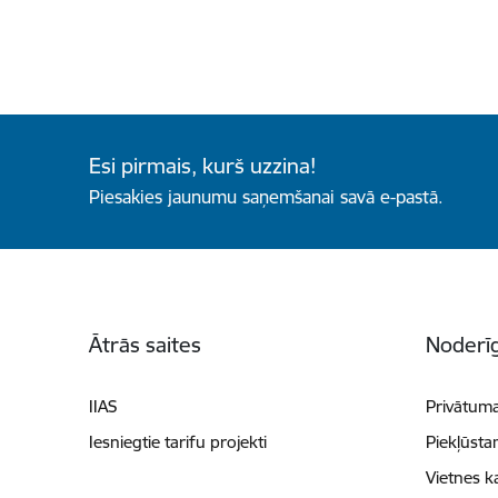
Esi pirmais, kurš uzzina!
Piesakies jaunumu saņemšanai savā e-pastā.
Kājene
Ātrās saites
Noderīg
IIAS
Privātuma
Iesniegtie tarifu projekti
Piekļūsta
Vietnes k