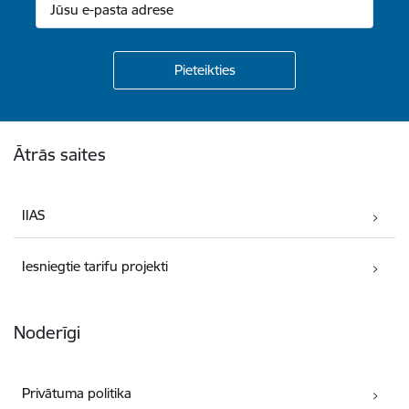
Kājene
Ātrās saites
IIAS
Iesniegtie tarifu projekti
Noderīgi
Privātuma politika