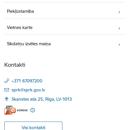
Piekļūstamība
Vietnes karte
Sīkdatņu izvēles maiņa
Kontakti
+371 67097200
E-pasts:
sprk@sprk.gov.lv
Skanstes iela 25, Rīga, LV-1013
Visi kontakti