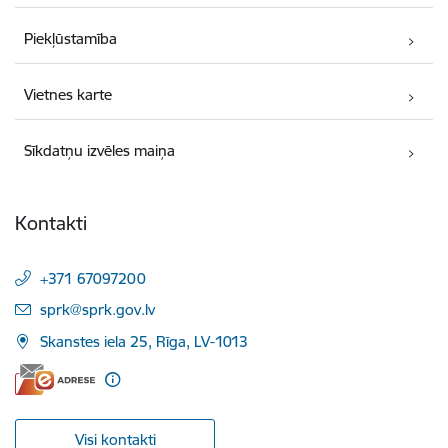
Piekļūstamība
Vietnes karte
Sīkdatņu izvēles maiņa
Kontakti
+371 67097200
E-pasts:
sprk@sprk.gov.lv
Skanstes iela 25, Rīga, LV-1013
Visi kontakti