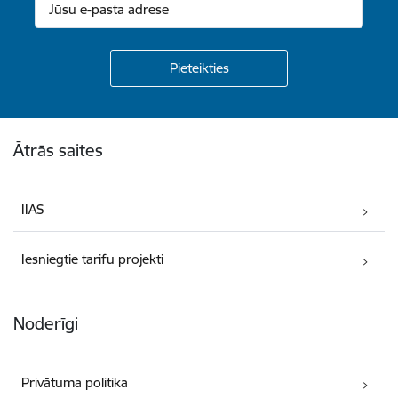
Kājene
Ātrās saites
IIAS
Iesniegtie tarifu projekti
Noderīgi
Privātuma politika