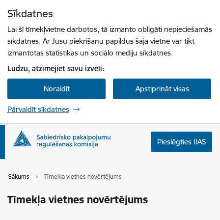
Pāriet uz lapas saturu
Sīkdatnes
Spied
lai meklētu
Enter
Lai šī tīmekļvietne darbotos, tā izmanto obligāti nepieciešamās
sīkdatnes. Ar Jūsu piekrišanu papildus šajā vietnē var tikt
izmantotas statistikas un sociālo mediju sīkdatnes.
Lūdzu, atzīmējiet savu izvēli:
Noraidīt
Apstiprināt visas
Pārvaldīt sīkdatnes
Pieslēgties IIAS
Sākums
Tīmekļa vietnes novērtējums
Tīmekļa vietnes novērtējums