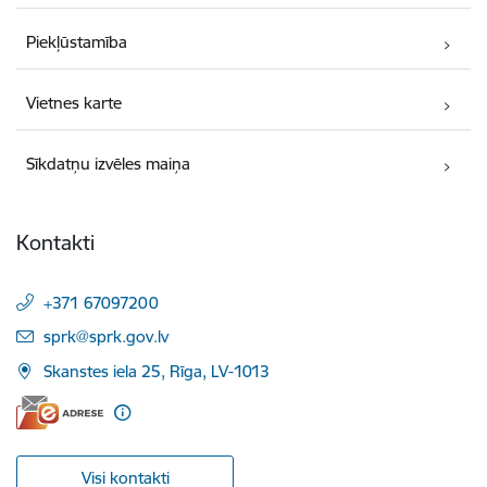
Piekļūstamība
Vietnes karte
Sīkdatņu izvēles maiņa
Kontakti
+371 67097200
E-pasts:
sprk@sprk.gov.lv
Skanstes iela 25, Rīga, LV-1013
Visi kontakti