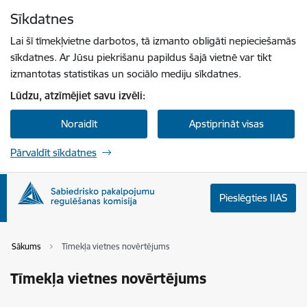
Pāriet uz lapas saturu
Sīkdatnes
Spied
lai meklētu
Enter
Lai šī tīmekļvietne darbotos, tā izmanto obligāti nepieciešamās
sīkdatnes. Ar Jūsu piekrišanu papildus šajā vietnē var tikt
izmantotas statistikas un sociālo mediju sīkdatnes.
Lūdzu, atzīmējiet savu izvēli:
Noraidīt
Apstiprināt visas
Pārvaldīt sīkdatnes
Pieslēgties IIAS
Sākums
Tīmekļa vietnes novērtējums
Tīmekļa vietnes novērtējums