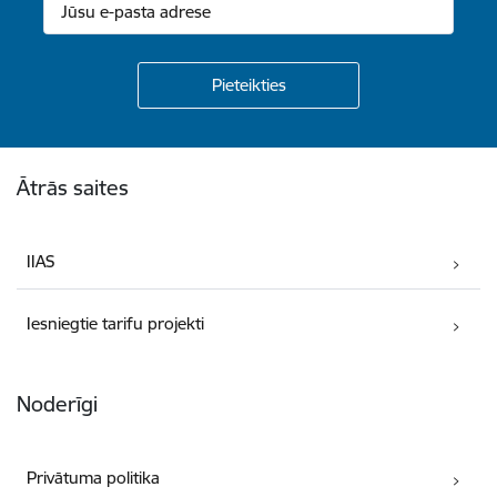
Kājene
Ātrās saites
IIAS
Iesniegtie tarifu projekti
Noderīgi
Privātuma politika