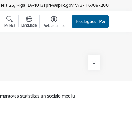
iela 25, Rīga, LV-1013
sprk@sprk.gov.lv
+371 67097200
Pieslēgties IIAS
Language
Meklēt
Piekļūstamība
zmantotas statistikas un sociālo mediju