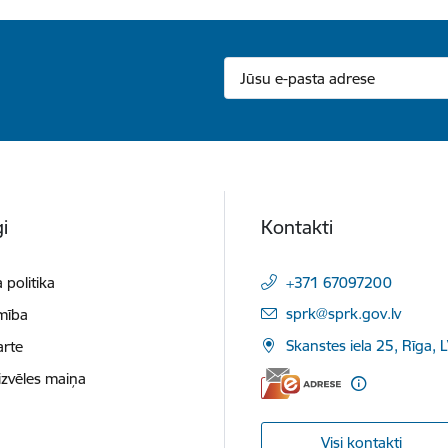
i
Kontakti
 politika
+371 67097200
E-pasts:
sprk@sprk.gov.lv
mība
Skanstes iela 25, Rīga, 
arte
izvēles maiņa
Visi kontakti