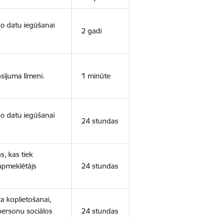
sko datu iegūšanai
2 gadi
sījuma līmeni.
1 minūte
sko datu iegūšanai
24 stundas
s, kas tiek
 apmeklētājs
24 stundas
a koplietošanai,
personu sociālos
24 stundas