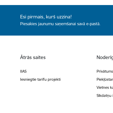
Esi pirmais, kurš uzzina!
Piesakies jaunumu saņemšanai savā e-pastā.
Kājene
Ātrās saites
Noderīg
IIAS
Privātuma
Iesniegtie tarifu projekti
Piekļūsta
Vietnes k
Sīkdatņu 