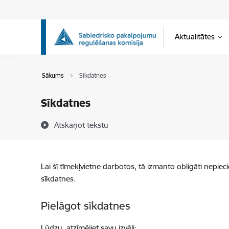
Pāriet uz lapas saturu
Aktualitātes
Sākums
Sīkdatnes
Sīkdatnes
Atskaņot tekstu
Lai šī tīmekļvietne darbotos, tā izmanto obligāti nepiec
sīkdatnes.
Pielāgot sīkdatnes
Lūdzu, atzīmējiet savu izvēli: