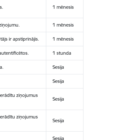
s.
1 mēnesis
aziņojumu.
1 mēnesis
js ir apstiprinājis.
1 mēnesis
autentificētos.
1 stunda
a.
Sesija
Sesija
 nerādītu ziņojumus
Sesija
 nerādītu ziņojumus
Sesija
Sesija