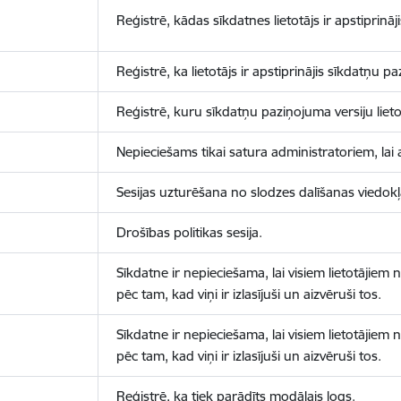
Reģistrē, kādas sīkdatnes lietotājs ir apstiprināji
Reģistrē, ka lietotājs ir apstiprinājis sīkdatņu p
Reģistrē, kuru sīkdatņu paziņojuma versiju lietotā
Nepieciešams tikai satura administratoriem, lai 
Sesijas uzturēšana no slodzes dalīšanas viedokļ
Drošības politikas sesija.
Sīkdatne ir nepieciešama, lai visiem lietotājiem
pēc tam, kad viņi ir izlasījuši un aizvēruši tos.
Sīkdatne ir nepieciešama, lai visiem lietotājiem
pēc tam, kad viņi ir izlasījuši un aizvēruši tos.
Reģistrē, ka tiek parādīts modālais logs.