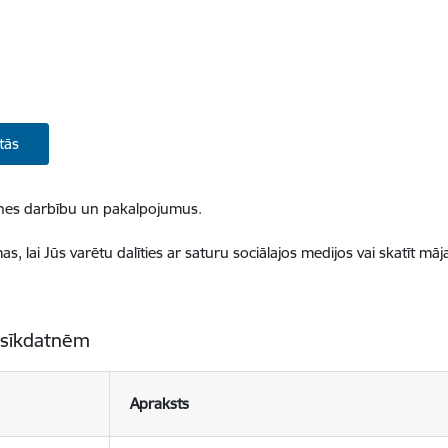
tās
ietnes darbību un pakalpojumus.
, lai Jūs varētu dalīties ar saturu sociālajos medijos vai skatīt mā
 sīkdatnēm
Apraksts