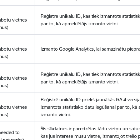
Reģistrē unikālu ID, kas tiek izmantots statisti
abotu vietnes
par to, kā apmeklētājs izmanto vietni.
mus)
abotu vietnes
Izmanto Google Analytics, lai samazinātu piepra
mus)
Reģistrē unikālu ID, kas tiek izmantots statisti
abotu vietnes
par to, kā apmeklētājs izmanto vietni.
mus)
Reģistrē unikālu ID priekš jaunākās GA 4 versija
abotu vietnes
izmantots statistisko datu iegūšanai par to, kā
mus)
izmanto vietni.
Šīs sīkdatnes ir paredzētas tādu vietņu un satur
(needed to
kas jūs interesē mūsu vietnē, izmantojot trešo 
l networks)