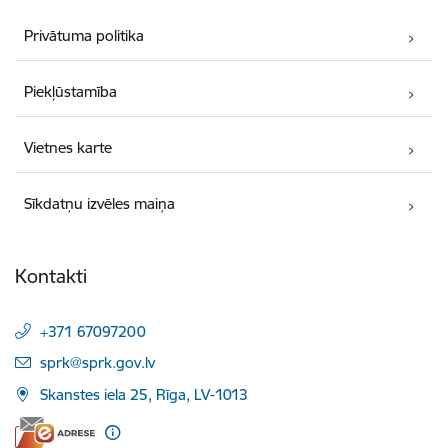
Privātuma politika
Piekļūstamība
Vietnes karte
Sīkdatņu izvēles maiņa
Kontakti
+371 67097200
E-pasts:
sprk@sprk.gov.lv
Skanstes iela 25, Rīga, LV-1013