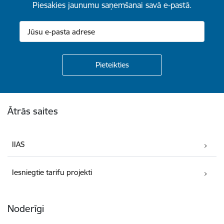
Piesakies jaunumu saņemšanai savā e-pastā.
Kājene
Ātrās saites
IIAS
Iesniegtie tarifu projekti
Noderīgi