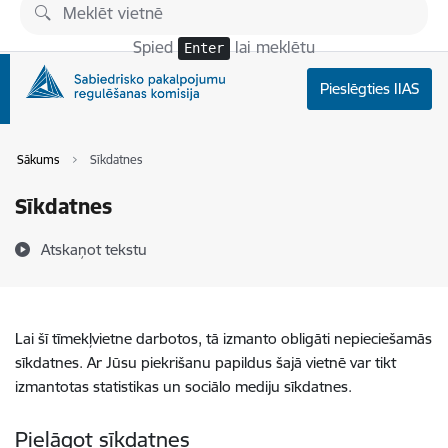
Pāriet uz lapas saturu
Spied
lai meklētu
Enter
Pieslēgties IIAS
Sākums
Sīkdatnes
Sīkdatnes
Atskaņot tekstu
Lai šī tīmekļvietne darbotos, tā izmanto obligāti nepieciešamās
sīkdatnes. Ar Jūsu piekrišanu papildus šajā vietnē var tikt
izmantotas statistikas un sociālo mediju sīkdatnes.
Pielāgot sīkdatnes