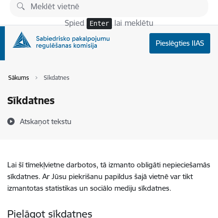
Pāriet uz lapas saturu
Spied
lai meklētu
Enter
Pieslēgties IIAS
Sākums
Sīkdatnes
Sīkdatnes
Atskaņot tekstu
Lai šī tīmekļvietne darbotos, tā izmanto obligāti nepieciešamās
sīkdatnes. Ar Jūsu piekrišanu papildus šajā vietnē var tikt
izmantotas statistikas un sociālo mediju sīkdatnes.
Pielāgot sīkdatnes