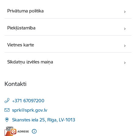
Privātuma politika
Piekļūstamība
Vietnes karte
Sīkdatņu izvēles maiņa
Kontakti
+371 67097200
E-pasts:
sprk@sprk.gov.lv
Skanstes iela 25, Rīga, LV-1013