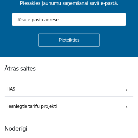
Piesakies jaunumu saņemšanai savā e-pastā.
Kājene
Ātrās saites
IIAS
Iesniegtie tarifu projekti
Noderīgi