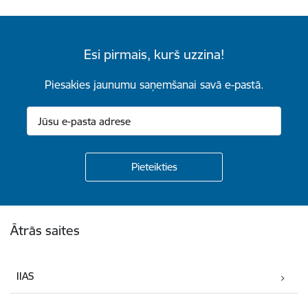
Esi pirmais, kurš uzzina!
Piesakies jaunumu saņemšanai savā e-pastā.
Kājene
Ātrās saites
IIAS