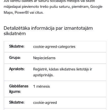
Jūs varētu dalīties ar saturu sociālajos medijos vai skatīt
mājaslapai pievienoto trešo pušu saturu, piemēram, Google
Maps, PowerBI vai citus.
Detalizētāka informācija par izmantotajām
sīkdatnēm
cookie-agreed-categories
Nepieciešams
Reģistrē, kādas sīkdatnes lietotājs ir
apstiprinājis.
1 mēnesis
cookie-agreed