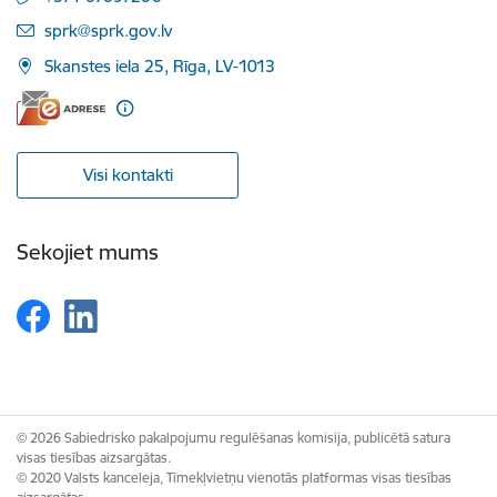
E-pasts:
sprk@sprk.gov.lv
Skanstes iela 25, Rīga, LV-1013
Visi kontakti
Sekojiet mums
© 2026 Sabiedrisko pakalpojumu regulēšanas komisija, publicētā satura
visas tiesības aizsargātas.
© 2020 Valsts kanceleja, Tīmekļvietņu vienotās platformas visas tiesības