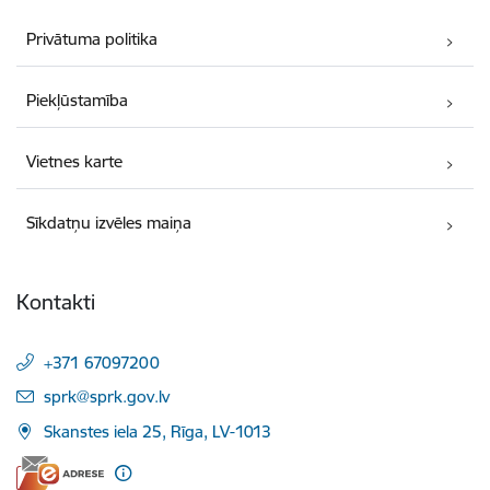
Privātuma politika
Piekļūstamība
Vietnes karte
Sīkdatņu izvēles maiņa
Kontakti
+371 67097200
E-pasts:
sprk@sprk.gov.lv
Skanstes iela 25, Rīga, LV-1013