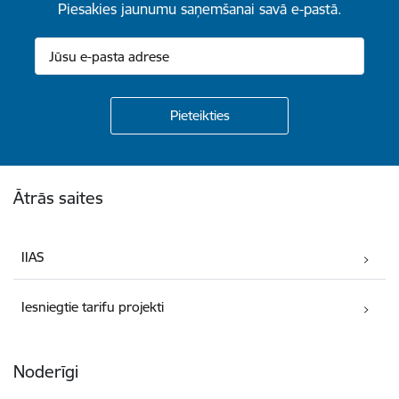
Piesakies jaunumu saņemšanai savā e-pastā.
Kājene
Ātrās saites
IIAS
Iesniegtie tarifu projekti
Noderīgi