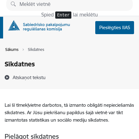
Pāriet uz lapas saturu
Spied
lai meklētu
Enter
Pieslēgties IIAS
Sākums
Sīkdatnes
Sīkdatnes
Atskaņot tekstu
Lai šī tīmekļvietne darbotos, tā izmanto obligāti nepieciešamās
sīkdatnes. Ar Jūsu piekrišanu papildus šajā vietnē var tikt
izmantotas statistikas un sociālo mediju sīkdatnes.
Pielāgot sīkdatnes