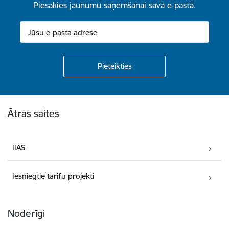
Piesakies jaunumu saņemšanai savā e-pastā.
Kājene
Ātrās saites
IIAS
Iesniegtie tarifu projekti
Noderīgi