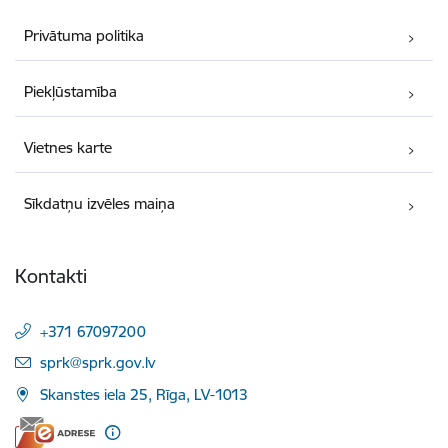
Privātuma politika
Piekļūstamība
Vietnes karte
Sīkdatņu izvēles maiņa
Kontakti
+371 67097200
E-pasts:
sprk@sprk.gov.lv
Skanstes iela 25, Rīga, LV-1013