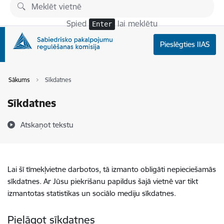
Pāriet uz lapas saturu
Spied
lai meklētu
Enter
Pieslēgties IIAS
Sākums
Sīkdatnes
Sīkdatnes
Atskaņot tekstu
Lai šī tīmekļvietne darbotos, tā izmanto obligāti nepieciešamās
sīkdatnes. Ar Jūsu piekrišanu papildus šajā vietnē var tikt
izmantotas statistikas un sociālo mediju sīkdatnes.
Pielāgot sīkdatnes