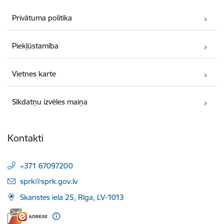
Privātuma politika
Piekļūstamība
Vietnes karte
Sīkdatņu izvēles maiņa
Kontakti
+371 67097200
E-pasts:
sprk@sprk.gov.lv
Skanstes iela 25, Rīga, LV-1013