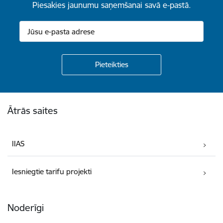
Piesakies jaunumu saņemšanai savā e-pastā.
Kājene
Ātrās saites
IIAS
Iesniegtie tarifu projekti
Noderīgi