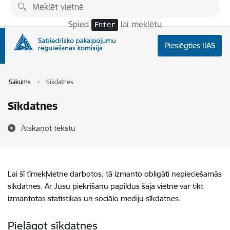
Pāriet uz lapas saturu
Spied
lai meklētu
Enter
Pieslēgties IIAS
Sākums
Sīkdatnes
Sīkdatnes
Atskaņot tekstu
Lai šī tīmekļvietne darbotos, tā izmanto obligāti nepieciešamās
sīkdatnes. Ar Jūsu piekrišanu papildus šajā vietnē var tikt
izmantotas statistikas un sociālo mediju sīkdatnes.
Pielāgot sīkdatnes