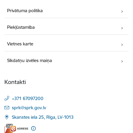
Privātuma politika
Piekļūstamība
Vietnes karte
Sīkdatņu izvēles maiņa
Kontakti
+371 67097200
E-pasts:
sprk@sprk.gov.lv
Skanstes iela 25, Rīga, LV-1013