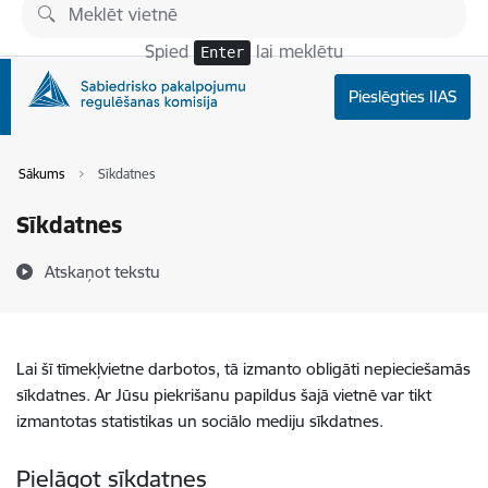
Pāriet uz lapas saturu
Spied
lai meklētu
Enter
Pieslēgties IIAS
Sākums
Sīkdatnes
Sīkdatnes
Atskaņot tekstu
Lai šī tīmekļvietne darbotos, tā izmanto obligāti nepieciešamās
sīkdatnes. Ar Jūsu piekrišanu papildus šajā vietnē var tikt
izmantotas statistikas un sociālo mediju sīkdatnes.
Pielāgot sīkdatnes