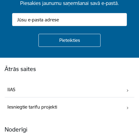
Piesakies jaunumu saņemšanai savā e-pastā.
Kājene
Ātrās saites
IIAS
Iesniegtie tarifu projekti
Noderīgi