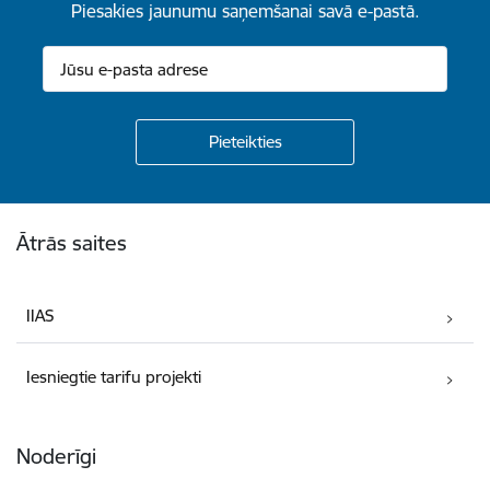
Piesakies jaunumu saņemšanai savā e-pastā.
Kājene
Ātrās saites
IIAS
Iesniegtie tarifu projekti
Noderīgi