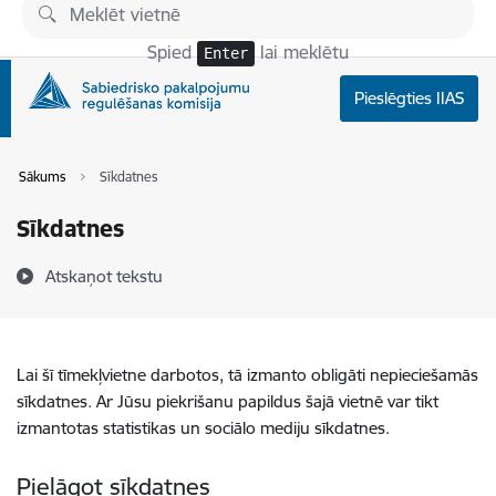
Pāriet uz lapas saturu
Spied
lai meklētu
Enter
Pieslēgties IIAS
Sākums
Sīkdatnes
Sīkdatnes
Atskaņot tekstu
Lai šī tīmekļvietne darbotos, tā izmanto obligāti nepieciešamās
sīkdatnes. Ar Jūsu piekrišanu papildus šajā vietnē var tikt
izmantotas statistikas un sociālo mediju sīkdatnes.
Pielāgot sīkdatnes