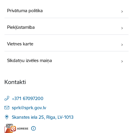
Privātuma politika
Piekļūstamība
Vietnes karte
Sīkdatņu izvēles maiņa
Kontakti
+371 67097200
E-pasts:
sprk@sprk.gov.lv
Skanstes iela 25, Rīga, LV-1013