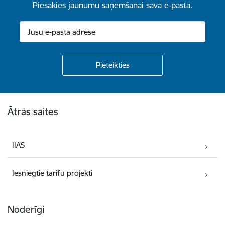
Piesakies jaunumu saņemšanai savā e-pastā.
Kājene
Ātrās saites
IIAS
Iesniegtie tarifu projekti
Noderīgi