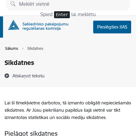
Pāriet uz lapas saturu
Spied
lai meklētu
Enter
Pieslēgties IIAS
Sākums
Sīkdatnes
Sīkdatnes
Atskaņot tekstu
Lai šī tīmekļvietne darbotos, tā izmanto obligāti nepieciešamās
sīkdatnes. Ar Jūsu piekrišanu papildus šajā vietnē var tikt
izmantotas statistikas un sociālo mediju sīkdatnes.
Pielāgot sīkdatnes