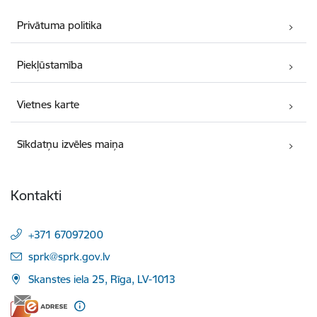
Privātuma politika
Piekļūstamība
Vietnes karte
Sīkdatņu izvēles maiņa
Kontakti
+371 67097200
E-pasts:
sprk@sprk.gov.lv
Skanstes iela 25, Rīga, LV-1013