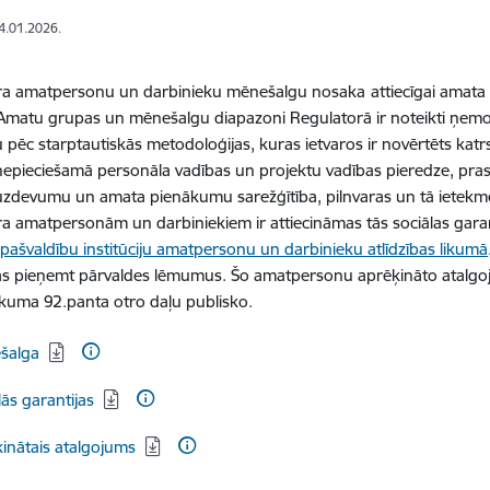
14.01.2026.
ra amatpersonu un darbinieku
mēnešalgu
nosaka
attiecīgai amat
 Amatu grupas un mēnešalgu diapazoni Regulatorā ir noteikti ņemo
 pēc starptautiskās metodoloģijas, kuras ietvaros ir novērtēts kat
pieciešamā personāla vadības un projektu vadības pieredze, pras
zdevumu un amata pienākumu sarežģītība, pilnvaras un tā ietekme 
a amatpersonām un darbiniekiem ir attiecināmas tās
sociālas gara
 pašvaldību institūciju amatpersonu un darbinieku atlīdzības likumā
as pieņemt pārvaldes lēmumus. Šo amatpersonu aprēķināto atalgo
likuma 92.panta otro daļu publisko.
dēt:
šalga
dēt:
lās garantijas
dēt:
inātais atalgojums