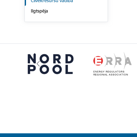
Cilvēkresursu vadība
Ilgtspēja