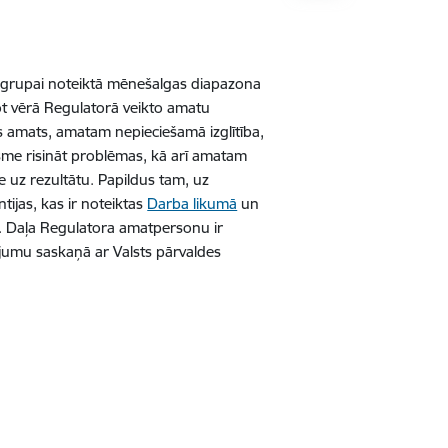
a grupai noteiktā mēnešalgas diapazona
t vērā Regulatorā veikto amatu
rs amats, amatam nepieciešamā izglītība,
me risināt problēmas, kā arī amatam
uz rezultātu. Papildus tam, uz
ntijas
, kas ir noteiktas
Darba likumā
un
. Daļa Regulatora amatpersonu ir
jumu saskaņā ar Valsts pārvaldes