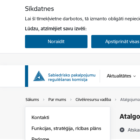
Pāriet uz lapas saturu
Sīkdatnes
Lai šī tīmekļvietne darbotos, tā izmanto obligāti nepiec
Lūdzu, atzīmējiet savu izvēli:
Noraidīt
Apstiprināt visas
Aktualitātes
Sākums
Par mums
Cilvēkresursu vadība
Atalgojuma 
Atalgo
Kontakti
Funkcijas, stratēģija, rīcības plāns
Atska
Padome