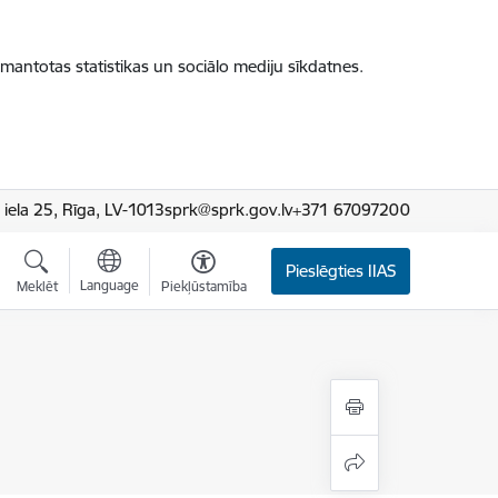
zmantotas statistikas un sociālo mediju sīkdatnes.
iela 25, Rīga, LV-1013
sprk@sprk.gov.lv
+371 67097200
Pieslēgties IIAS
Language
Meklēt
Piekļūstamība