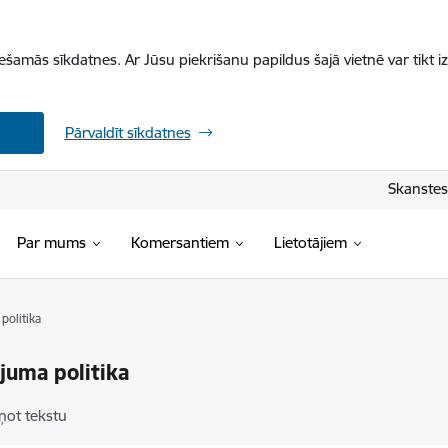
iešamās sīkdatnes. Ar Jūsu piekrišanu papildus šajā vietnē var tikt i
Pārvaldīt sīkdatnes
Skanstes 
Par mums
Komersantiem
Lietotājiem
politika
juma politika
ņot tekstu