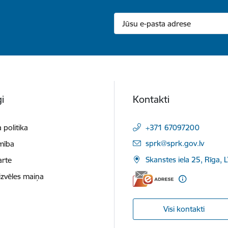
i
Kontakti
 politika
+371 67097200
E-pasts:
sprk@sprk.gov.lv
mība
Skanstes iela 25, Rīga, 
arte
izvēles maiņa
Visi kontakti