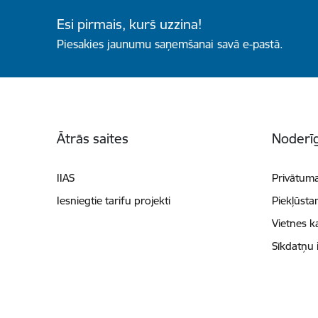
Esi pirmais, kurš uzzina!
Piesakies jaunumu saņemšanai savā e-pastā.
Kājene
Ātrās saites
Noderīg
IIAS
Privātuma
Iesniegtie tarifu projekti
Piekļūsta
Vietnes k
Sīkdatņu 