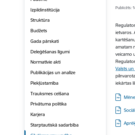
Publicēts: 
Izpildinstitūcija
Struktūra
Regulato
Budžets
ietvaros.
kartēšanu
Gada pārskati
amatam ne
Deleģēšanas līgumi
veicamo u
Regulator
Normatīvie akti
Valsts un
Publikācijas un analīze
pilnvarot
Piekļūstamība
iekārtas 
Trauksmes celšana
Lejupielā
Mēne
Privātuma politika
Lejupielā
Sociā
Karjera
Lejupielā
Aprēķ
Starptautiskā sadarbība