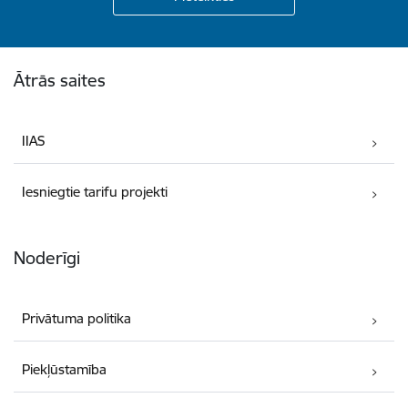
Kājene
Ātrās saites
IIAS
Iesniegtie tarifu projekti
Noderīgi
Privātuma politika
Piekļūstamība