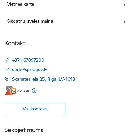
Vietnes karte
Sīkdatņu izvēles maiņa
Kontakti
+371 67097200
E-pasts:
sprk@sprk.gov.lv
Skanstes iela 25, Rīga, LV-1013
Visi kontakti
Sekojiet mums