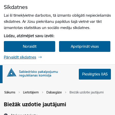
Pāriet uz lapas saturu
Sīkdatnes
Spied
lai meklētu
Enter
Lai šī tīmekļvietne darbotos, tā izmanto obligāti nepieciešamās
sīkdatnes. Ar Jūsu piekrišanu papildus šajā vietnē var tikt
izmantotas statistikas un sociālo mediju sīkdatnes.
Lūdzu, atzīmējiet savu izvēli:
Noraidīt
Apstiprināt visas
Pārvaldīt sīkdatnes
Pieslēgties IIAS
Sākums
Lietotājiem
Dabasgāze
Biežāk uzdotie jautājumi
Biežāk uzdotie jautājumi