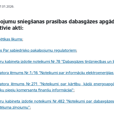
07.01.2026.
ojumu sniegšanas prasības dabasgāzes apgād
īvie akti:
ētikas likums
;
s Par sabiedrisko pakalpojumu regulatoriem
;
tru kabineta izdotie noteikumi Nr.78 "Dabasgāzes tirdzniecības un 
atora lēmums Nr.1/16 "Noteikumi par informāciju elektroenerģijas
atora lēmums Nr.271 "Noteikumi par kārtību, kādā energoapgā
sku pieeju komersanta finanšu informācijai"
;
tru kabineta izdotie noteikumi Nr.482 "Noteikumi par dabasgāze
tējuma ziņojumu"
;