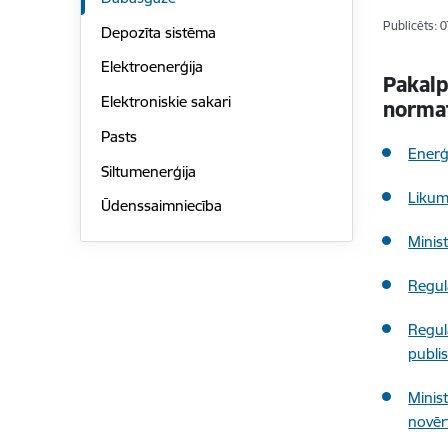
Publicēts: 
Depozīta sistēma
Elektroenerģija
Pakalp
Elektroniskie sakari
normat
Pasts
Enerģ
Siltumenerģija
Likum
Ūdenssaimniecība
Minis
Regul
Regul
publi
Minis
novēr