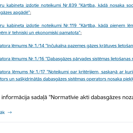
tru kabineta izdotie noteikumi Nr.839 "Kārtība, kādā nosaka s
gāzes apgādē"
;
tru kabineta izdotie noteikumi Nr.119 "Kārtība, kādā pieņem l
vēm ir tehniski un ekonomiski pamatota"
;
atora lēmums Nr.1/14 "Inčukalna pazemes gāzes krātuves lietošan
atora lēmums Nr.1/16 "Dabasgāzes pārvades sistēmas lietošanas 
atora lēmums Nr.1/17 "Noteikumi par kritērijiem, saskaņā ar ku
tors un sašķidrinātās dabasgāzes sistēmas operators nosaka piek
 informācija sadaļā "Normatīvie akti dabasgāzes noz
rāk