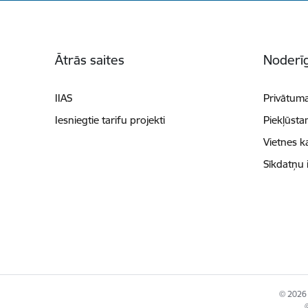
Kājene
Ātrās saites
Noderīg
IIAS
Privātuma
Iesniegtie tarifu projekti
Piekļūsta
Vietnes k
Sīkdatņu 
© 2026 
©