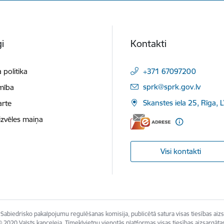
i
Kontakti
 politika
+371 67097200
E-pasts:
sprk@sprk.gov.lv
mība
Skanstes iela 25, Rīga, 
arte
izvēles maiņa
Visi kontakti
Sabiedrisko pakalpojumu regulēšanas komisija, publicētā satura visas tiesības aizs
 2020 Valsts kanceleja, Tīmekļvietņu vienotās platformas visas tiesības aizsargāta