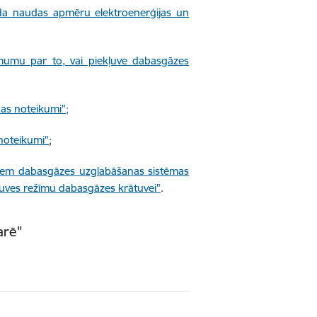
oda naudas apmēru elektroenerģijas un
ēmumu par to, vai piekļuve dabasgāzes
as noteikumi";
noteikumi"
;
riem dabasgāzes uzglabāšanas sistēmas
ļuves režīmu dabasgāzes krātuvei"
.
arē"