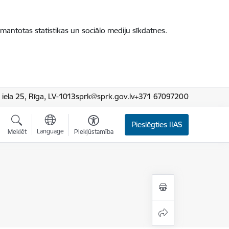
zmantotas statistikas un sociālo mediju sīkdatnes.
iela 25, Rīga, LV-1013
sprk@sprk.gov.lv
+371 67097200
Pieslēgties IIAS
Language
Meklēt
Piekļūstamība