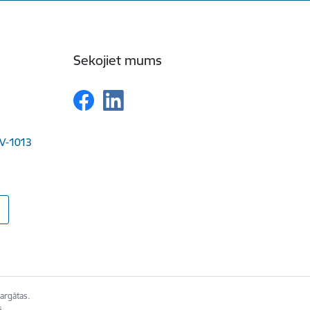
Sekojiet mums
LV-1013
argātas.
s.