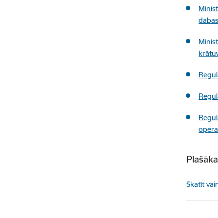
Minis
dabas
Minis
krātu
Regul
Regul
Regul
opera
Plašāka
Skatīt vai