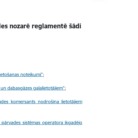
es nozarē reglamentē šādi
lietošanas noteikumi"
;
 un dabasgāzes galalietotājiem"
;
des komersants nodrošina lietotājiem
s pārvades sistēmas operatora ikgadējo