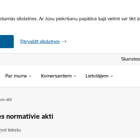
iešamās sīkdatnes. Ar Jūsu piekrišanu papildus šajā vietnē var tikt i
Pārvaldīt sīkdatnes
Skanstes 
Par mums
Komersantiem
Lietotājiem
ie akti
s normatīvie akti
ņot tekstu