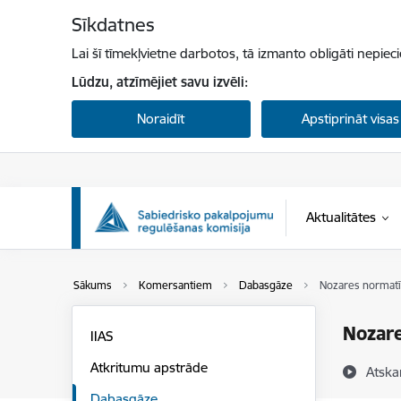
Pāriet uz lapas saturu
Sīkdatnes
Lai šī tīmekļvietne darbotos, tā izmanto obligāti nepiec
Lūdzu, atzīmējiet savu izvēli:
Noraidīt
Apstiprināt visas
Aktualitātes
Sākums
Komersantiem
Dabasgāze
Nozares normatīv
Nozare
IIAS
Atkritumu apstrāde
Atska
Dabasgāze