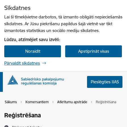
Pāriet uz lapas saturu
Sīkdatnes
Spied
lai meklētu
Enter
Lai šī tīmekļvietne darbotos, tā izmanto obligāti nepieciešamās
sīkdatnes. Ar Jūsu piekrišanu papildus šajā vietnē var tikt
izmantotas statistikas un sociālo mediju sīkdatnes.
Lūdzu, atzīmējiet savu izvēli:
Noraidīt
Apstiprināt visas
Pārvaldīt sīkdatnes
Pieslēgties IIAS
Sākums
Komersantiem
Atkritumu apstrāde
Reģistrēšana
Reģistrēšana