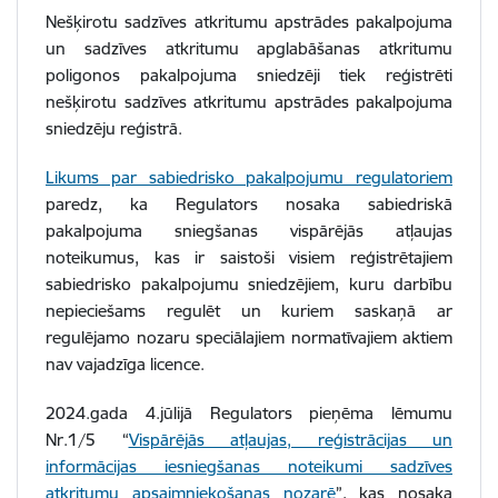
Nešķirotu sadzīves atkritumu apstrādes pakalpojuma
un sadzīves atkritumu apglabāšanas atkritumu
poligonos pakalpojuma sniedzēji tiek reģistrēti
nešķirotu sadzīves atkritumu apstrādes pakalpojuma
sniedzēju reģistrā.
Likums par sabiedrisko pakalpojumu regulatoriem
paredz, ka Regulators nosaka sabiedriskā
pakalpojuma sniegšanas vispārējās atļaujas
noteikumus, kas ir saistoši visiem reģistrētajiem
sabiedrisko pakalpojumu sniedzējiem, kuru darbību
nepieciešams regulēt un kuriem saskaņā ar
regulējamo nozaru speciālajiem normatīvajiem aktiem
nav vajadzīga licence.
2024.gada 4.jūlijā Regulators pieņēma lēmumu
Nr.1/5 “
Vispārējās atļaujas, reģistrācijas un
informācijas iesniegšanas noteikumi sadzīves
atkritumu apsaimniekošanas nozarē
”, kas nosaka