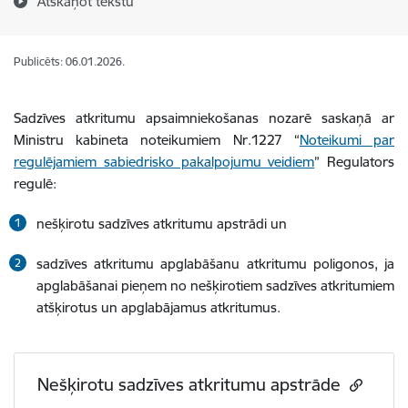
Atskaņot tekstu
Publicēts: 06.01.2026.
Sadzīves atkritumu apsaimniekošanas nozarē saskaņā ar
Ministru kabineta noteikumiem Nr.1227 “
Noteikumi par
regulējamiem sabiedrisko pakalpojumu veidiem
” Regulators
regulē:
nešķirotu sadzīves atkritumu apstrādi un
sadzīves atkritumu apglabāšanu atkritumu poligonos, ja
apglabāšanai pieņem no nešķirotiem sadzīves atkritumiem
atšķirotus un apglabājamus atkritumus.
Nešķirotu sadzīves atkritumu apstrāde