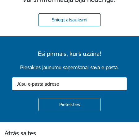
Sniegt atsauksmi
Esi pirmais, kurš uzzina!
Piesakies jaunumu saņemšanai savā e-pastā.
Kājene
Ātrās saites