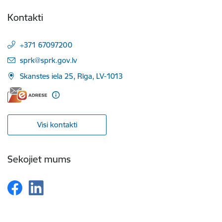
Kontakti
+371 67097200
E-pasts:
sprk@sprk.gov.lv
Skanstes iela 25, Rīga, LV-1013
Visi kontakti
Sekojiet mums