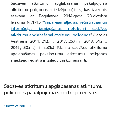
Sadzīves atkritumu apglabāšanas pakalpojuma
atkritumu poligonos sniedzēju reģistrs, kas izveidots
saskaņā ar Regulatora 2014.gada 23.oktobra
lēmumu Nr.1/15 “
Vispārējās atļaujas, reģistrācijas un
informācijas iesniegšanas noteikumi sadzīves
atkritumu apglabāšanai atkritumu poligonos
” (Latvijas
Vēstnesis, 2014, 212.nr.; 2017, 257.nr.; 2018, 51.nr.;
2019, 50.nr.), ir spēkā līdz no sadzīves atkritumu
apglabāšanas pakalpojuma atkritumu poligonos
sniedzēju reģistra ir izslēgti visi komersanti.
Sadzīves atkritumu apglabāšanas atkritumu
poligonos pakalpojuma sniedzēju reģistrs
Skatīt vairāk