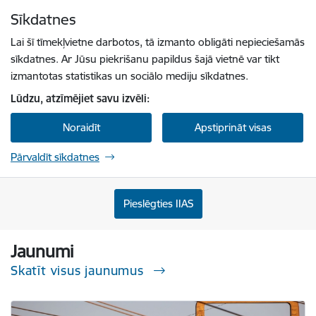
Pāriet uz lapas saturu
Sīkdatnes
Spied
lai meklētu
Enter
Lai šī tīmekļvietne darbotos, tā izmanto obligāti nepieciešamās
sīkdatnes. Ar Jūsu piekrišanu papildus šajā vietnē var tikt
izmantotas statistikas un sociālo mediju sīkdatnes.
Lūdzu, atzīmējiet savu izvēli:
Noraidīt
Apstiprināt visas
Pārvaldīt sīkdatnes
Sabiedrisko pakalpojumu regulēšanas komisi
Pieslēgties IIAS
Jaunumi
Skatīt visus jaunumus