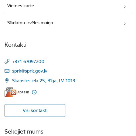
Vietnes karte
Sīkdatņu izvēles maiņa
Kontakti
+371 67097200
E-pasts:
sprk@sprk.gov.lv
Skanstes iela 25, Rīga, LV-1013
Visi kontakti
Sekojiet mums