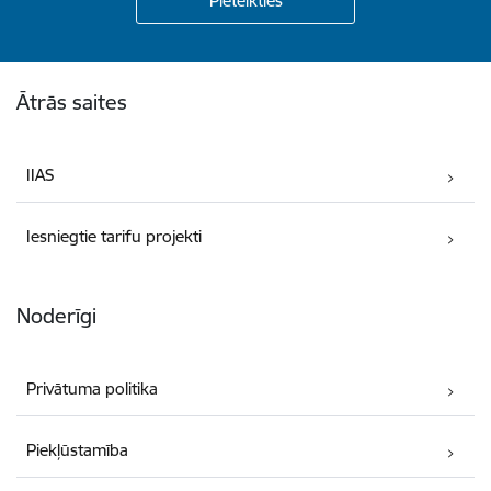
Kājene
Ātrās saites
IIAS
Iesniegtie tarifu projekti
Noderīgi
Privātuma politika
Piekļūstamība