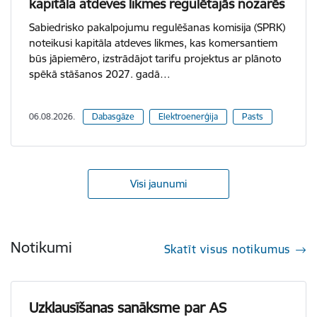
kapitāla atdeves likmes regulētajās nozarēs
Sabiedrisko pakalpojumu regulēšanas komisija (SPRK)
noteikusi kapitāla atdeves likmes, kas komersantiem
būs jāpiemēro, izstrādājot tarifu projektus ar plānoto
spēkā stāšanos 2027. gadā…
06.08.2026.
Dabasgāze
Elektroenerģija
Pasts
Visi jaunumi
Notikumi
Skatīt visus notikumus
Uzklausīšanas sanāksme par AS