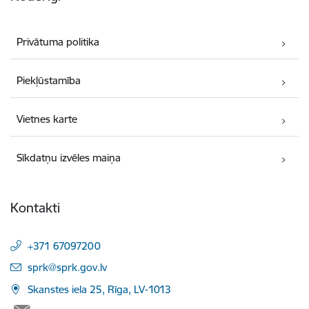
Privātuma politika
Piekļūstamība
Vietnes karte
Sīkdatņu izvēles maiņa
Kontakti
+371 67097200
E-pasts:
sprk@sprk.gov.lv
Skanstes iela 25, Rīga, LV-1013