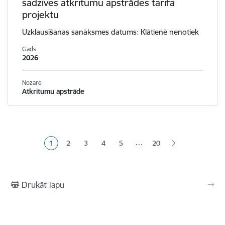
sadzīves atkritumu apstrādes tarifa
projektu
Uzklausīšanas sanāksmes datums: Klātienē nenotiek
Gads
2026
Nozare
Atkritumu apstrāde
Lapošana
…
1
2
3
4
5
20
Pašreizējā lapa
Lapa
Lapa
Lapa
Lapa
Drukāt lapu