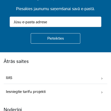
Piesakies jaunumu saņemšanai savā e-pastā.
Kājene
Ātrās saites
IIAS
Iesniegtie tarifu projekti
Noderīgi