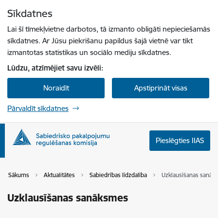
Pāriet uz lapas saturu
Sīkdatnes
Spied
lai meklētu
Enter
Lai šī tīmekļvietne darbotos, tā izmanto obligāti nepieciešamās
sīkdatnes. Ar Jūsu piekrišanu papildus šajā vietnē var tikt
izmantotas statistikas un sociālo mediju sīkdatnes.
Lūdzu, atzīmējiet savu izvēli:
Noraidīt
Apstiprināt visas
Pārvaldīt sīkdatnes
Pieslēgties IIAS
Sākums
Aktualitātes
Sabiedrības līdzdalība
Uzklausīšanas sanāk
Uzklausīšanas sanāksmes