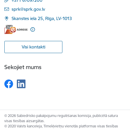
+371 67097200
E-pasts:
sprk@sprk.gov.lv
Skanstes iela 25, Rīga, LV-1013
Visi kontakti
Sekojiet mums
© 2026 Sabiedrisko pakalpojumu regulēšanas komisija, publicētā satura
visas tiesības aizsargātas.
© 2020 Valsts kanceleja, Tīmekļvietņu vienotās platformas visas tiesības