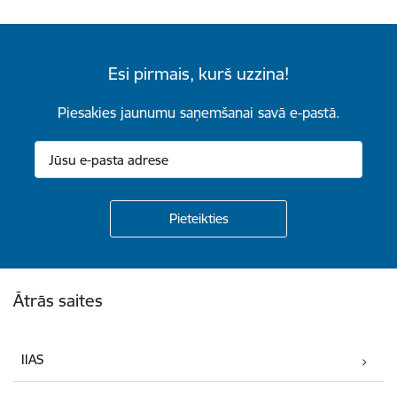
Esi pirmais, kurš uzzina!
Piesakies jaunumu saņemšanai savā e-pastā.
Kājene
Ātrās saites
IIAS