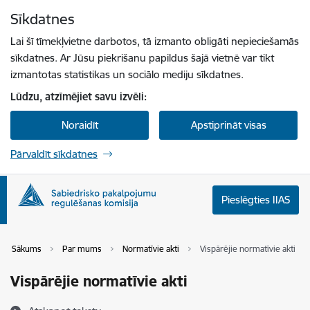
Pāriet uz lapas saturu
Sīkdatnes
Spied
lai meklētu
Enter
Lai šī tīmekļvietne darbotos, tā izmanto obligāti nepieciešamās
sīkdatnes. Ar Jūsu piekrišanu papildus šajā vietnē var tikt
izmantotas statistikas un sociālo mediju sīkdatnes.
Lūdzu, atzīmējiet savu izvēli:
Noraidīt
Apstiprināt visas
Pārvaldīt sīkdatnes
Pieslēgties IIAS
Sākums
Par mums
Normatīvie akti
Vispārējie normatīvie akti
Vispārējie normatīvie akti