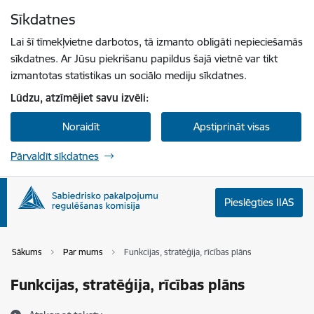
Pāriet uz lapas saturu
Sīkdatnes
Spied
lai meklētu
Enter
Lai šī tīmekļvietne darbotos, tā izmanto obligāti nepieciešamās
sīkdatnes. Ar Jūsu piekrišanu papildus šajā vietnē var tikt
izmantotas statistikas un sociālo mediju sīkdatnes.
Lūdzu, atzīmējiet savu izvēli:
Noraidīt
Apstiprināt visas
Pārvaldīt sīkdatnes
Pieslēgties IIAS
Sākums
Par mums
Funkcijas, stratēģija, rīcības plāns
Funkcijas, stratēģija, rīcības plāns