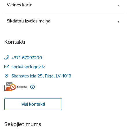
Vietnes karte
Sīkdatņu izvēles maiņa
Kontakti
+371 67097200
E-pasts:
sprk@sprk.gov.lv
Skanstes iela 25, Rīga, LV-1013
Visi kontakti
Sekojiet mums