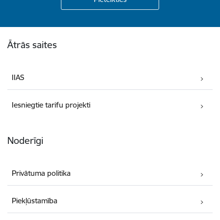
Kājene
Ātrās saites
IIAS
Iesniegtie tarifu projekti
Noderīgi
Privātuma politika
Piekļūstamība