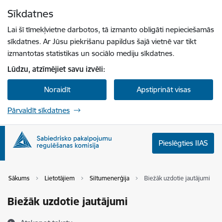
Pāriet uz lapas saturu
Sīkdatnes
Spied
lai meklētu
Enter
Lai šī tīmekļvietne darbotos, tā izmanto obligāti nepieciešamās
sīkdatnes. Ar Jūsu piekrišanu papildus šajā vietnē var tikt
izmantotas statistikas un sociālo mediju sīkdatnes.
Lūdzu, atzīmējiet savu izvēli:
Noraidīt
Apstiprināt visas
Pārvaldīt sīkdatnes
Pieslēgties IIAS
Sākums
Lietotājiem
Siltumenerģija
Biežāk uzdotie jautājumi
Biežāk uzdotie jautājumi