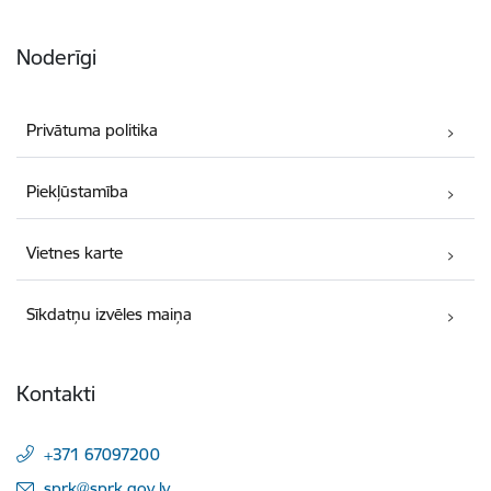
Noderīgi
Privātuma politika
Piekļūstamība
Vietnes karte
Sīkdatņu izvēles maiņa
Kontakti
+371 67097200
E-pasts:
sprk@sprk.gov.lv