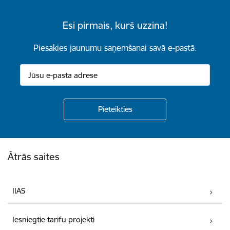
Esi pirmais, kurš uzzina!
Piesakies jaunumu saņemšanai savā e-pastā.
Kājene
Ātrās saites
IIAS
Iesniegtie tarifu projekti