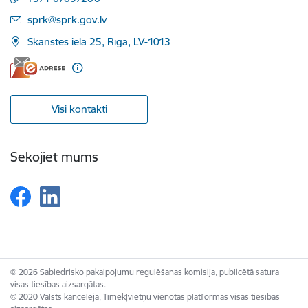
E-pasts:
sprk@sprk.gov.lv
Skanstes iela 25, Rīga, LV-1013
Visi kontakti
Sekojiet mums
© 2026 Sabiedrisko pakalpojumu regulēšanas komisija, publicētā satura
visas tiesības aizsargātas.
© 2020 Valsts kanceleja, Tīmekļvietņu vienotās platformas visas tiesības