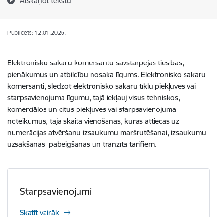
Atskaņot tekstu
Publicēts: 12.01.2026.
Elektronisko sakaru komersantu savstarpējās tiesības,
pienākumus un atbildību nosaka līgums. Elektronisko sakaru
komersanti, slēdzot elektronisko sakaru tīklu piekļuves vai
starpsavienojuma līgumu, tajā iekļauj visus tehniskos,
komerciālos un citus piekļuves vai starpsavienojuma
noteikumus, tajā skaitā vienošanās, kuras attiecas uz
numerācijas atvēršanu izsaukumu maršrutēšanai, izsaukumu
uzsākšanas, pabeigšanas un tranzīta tarifiem.
Starpsavienojumi
Skatīt vairāk