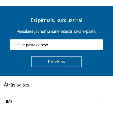
Esi pirmais, kurš uzzina!
Piesakies jaunumu saņemšanai savā e-pastā.
Kājene
Ātrās saites
IIAS