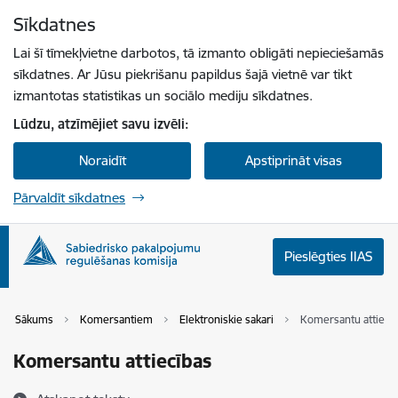
Pāriet uz lapas saturu
Sīkdatnes
Spied
lai meklētu
Enter
Lai šī tīmekļvietne darbotos, tā izmanto obligāti nepieciešamās
sīkdatnes. Ar Jūsu piekrišanu papildus šajā vietnē var tikt
izmantotas statistikas un sociālo mediju sīkdatnes.
Lūdzu, atzīmējiet savu izvēli:
Noraidīt
Apstiprināt visas
Pārvaldīt sīkdatnes
Pieslēgties IIAS
Sākums
Komersantiem
Elektroniskie sakari
Komersantu attiecī
Komersantu attiecības