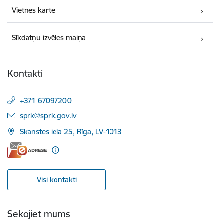
Vietnes karte
Sīkdatņu izvēles maiņa
Kontakti
+371 67097200
E-pasts:
sprk@sprk.gov.lv
Skanstes iela 25, Rīga, LV-1013
Visi kontakti
Sekojiet mums