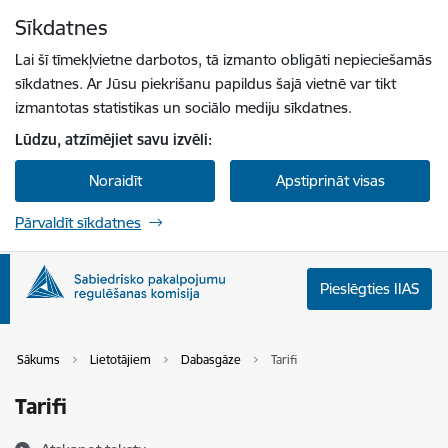
Pāriet uz lapas saturu
Sīkdatnes
Spied
lai meklētu
Enter
Lai šī tīmekļvietne darbotos, tā izmanto obligāti nepieciešamās
sīkdatnes. Ar Jūsu piekrišanu papildus šajā vietnē var tikt
izmantotas statistikas un sociālo mediju sīkdatnes.
Lūdzu, atzīmējiet savu izvēli:
Noraidīt
Apstiprināt visas
Pārvaldīt sīkdatnes
Pieslēgties IIAS
Sākums
Lietotājiem
Dabasgāze
Tarifi
Tarifi