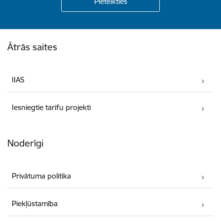
Kājene
Ātrās saites
IIAS
Iesniegtie tarifu projekti
Noderīgi
Privātuma politika
Piekļūstamība