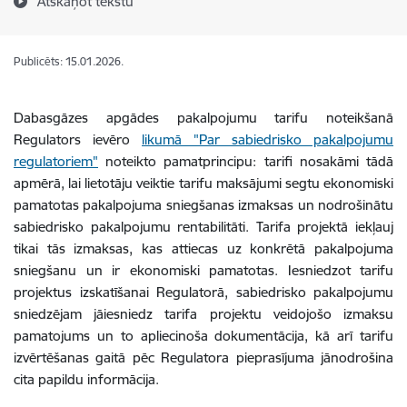
Atskaņot tekstu
Publicēts: 15.01.2026.
Dabasgāzes apgādes pakalpojumu tarifu noteikšanā
Regulators ievēro
likumā "Par sabiedrisko pakalpojumu
regulatoriem"
noteikto pamatprincipu: tarifi nosakāmi tādā
apmērā, lai lietotāju veiktie tarifu maksājumi segtu ekonomiski
pamatotas pakalpojuma sniegšanas izmaksas un nodrošinātu
sabiedrisko pakalpojumu rentabilitāti. Tarifa projektā iekļauj
tikai tās izmaksas, kas attiecas uz konkrētā pakalpojuma
sniegšanu un ir ekonomiski pamatotas. Iesniedzot tarifu
projektus izskatīšanai Regulatorā, sabiedrisko pakalpojumu
sniedzējam jāiesniedz tarifa projektu veidojošo izmaksu
pamatojums un to apliecinoša dokumentācija, kā arī tarifu
izvērtēšanas gaitā pēc Regulatora pieprasījuma jānodrošina
cita papildu informācija.