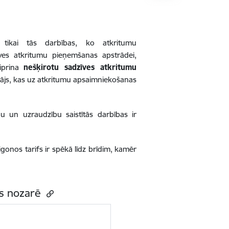
 tikai tās darbības, ko atkritumu
ves atkritumu pieņemšanas apstrādei,
tiprina
nešķirotu sadzīves atkritumu
tājs, kas uz atkritumu apsaimniekošanas
 un uzraudzību saistītās darbības ir
onos tarifs ir spēkā līdz brīdim, kamēr
as nozarē