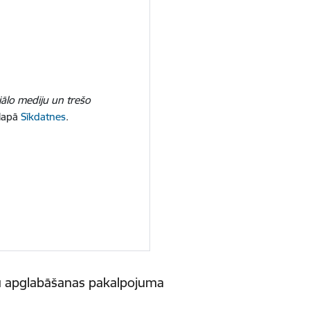
iālo mediju un trešo
 lapā
Sīkdatnes
.
mu apglabāšanas pakalpojuma