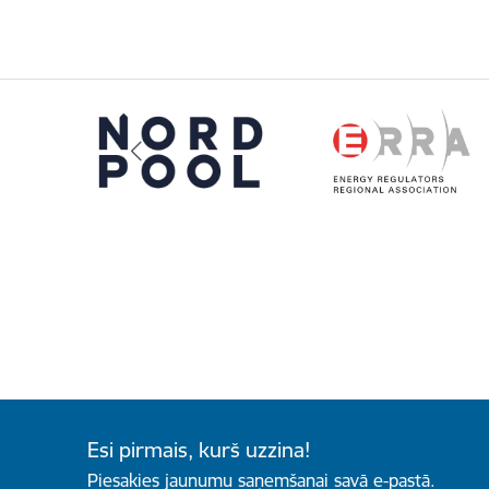
Esi pirmais, kurš uzzina!
Piesakies jaunumu saņemšanai savā e-pastā.