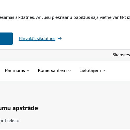
iešamās sīkdatnes. Ar Jūsu piekrišanu papildus šajā vietnē var tikt i
Pārvaldīt sīkdatnes
Skanstes 
Par mums
Komersantiem
Lietotājiem
tumu apstrāde
ņot tekstu