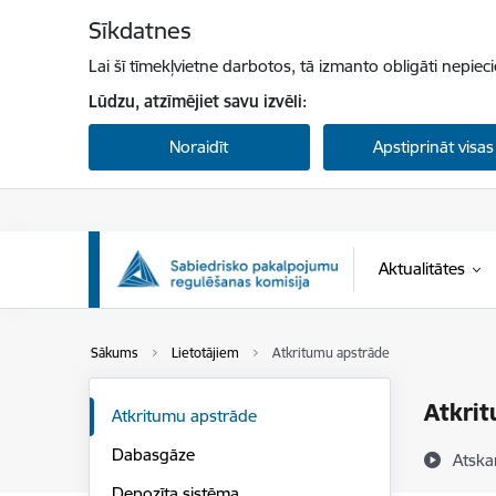
Pāriet uz lapas saturu
Sīkdatnes
Lai šī tīmekļvietne darbotos, tā izmanto obligāti nepiec
Lūdzu, atzīmējiet savu izvēli:
Noraidīt
Apstiprināt visas
Aktualitātes
Sākums
Lietotājiem
Atkritumu apstrāde
Atkri
Atkritumu apstrāde
Dabasgāze
Atska
Depozīta sistēma