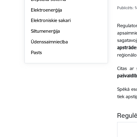
Publicēts: 
Elektroenerģija
Elektroniskie sakari
Regulat
Siltumenerģija
apsaimni
sagatavo
Ūdenssaimniecība
apstrāde
Pasts
reģionālo
Citas ar
pašvaldī
Spēkā eso
tiek apst
Regulē