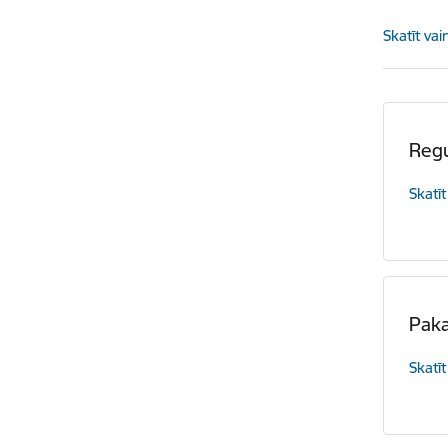
Skatīt vai
Regu
Skatīt
Paka
Skatīt