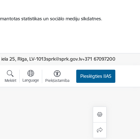
zmantotas statistikas un sociālo mediju sīkdatnes.
iela 25, Rīga, LV-1013
sprk@sprk.gov.lv
+371 67097200
Pieslēgties IIAS
Language
Meklēt
Piekļūstamība