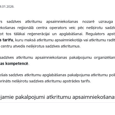
14.01.2026.
ors sadzīves atkritumu apsaimniekošanas nozarē uzrauga
ekošanas reģionālā centra operators veic pēc nešķirotu sadzī
jot tos tālākai reģenerācijai un apglabāšanai. Regulators aps
s tarifu
, kuru maksā atkritumu apsaimniekotājs vai atkritumu radī
 centru atvedis nešķirotus sadzīves atkritumus.
 sadzīves atkritumu apsaimniekošanas pakalpojumu organizēšanu
bas kompetencē
.
šais sadzīves atkritumu apglabāšanas pakalpojuma atkritumu polig
iprināts nešķirotu sadzīves atkritumu apstrādes tarifs.
jamie pakalpojumi atkritumu apsaimniekošan