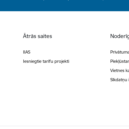
Kājene
Ātrās saites
Noderīg
IIAS
Privātuma
Iesniegtie tarifu projekti
Piekļūsta
Vietnes k
Sīkdatņu 