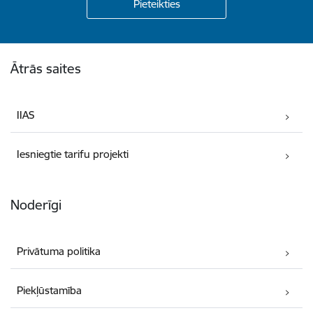
Kājene
Ātrās saites
IIAS
Iesniegtie tarifu projekti
Noderīgi
Privātuma politika
Piekļūstamība