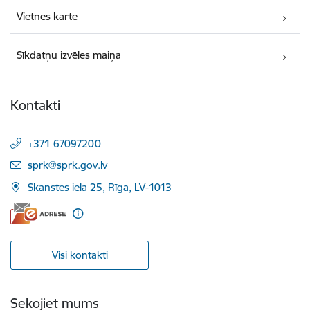
Vietnes karte
Sīkdatņu izvēles maiņa
Kontakti
+371 67097200
E-pasts:
sprk@sprk.gov.lv
Skanstes iela 25, Rīga, LV-1013
Visi kontakti
Sekojiet mums