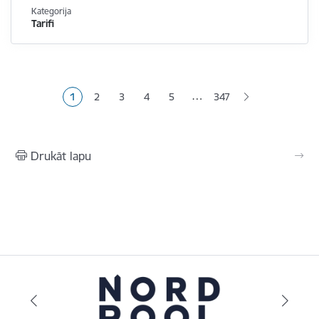
Kategorija
Tarifi
Lapošana
…
1
2
3
4
5
347
Pašreizējā lapa
Lapa
Lapa
Lapa
Lapa
Drukāt lapu