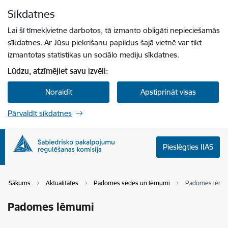
Pāriet uz lapas saturu
Sīkdatnes
Spied
lai meklētu
Enter
Lai šī tīmekļvietne darbotos, tā izmanto obligāti nepieciešamās
sīkdatnes. Ar Jūsu piekrišanu papildus šajā vietnē var tikt
izmantotas statistikas un sociālo mediju sīkdatnes.
Lūdzu, atzīmējiet savu izvēli:
Noraidīt
Apstiprināt visas
Pārvaldīt sīkdatnes
Pieslēgties IIAS
Sākums
Aktualitātes
Padomes sēdes un lēmumi
Padomes lēmu
Padomes lēmumi