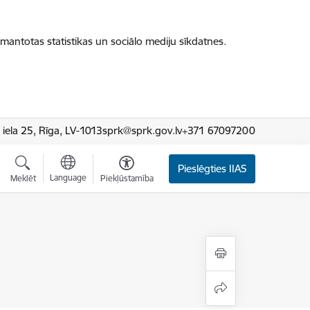
zmantotas statistikas un sociālo mediju sīkdatnes.
iela 25, Rīga, LV-1013
sprk@sprk.gov.lv
+371 67097200
Pieslēgties IIAS
Language
Meklēt
Piekļūstamība