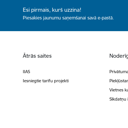
Esi pirmais, kurš uzzina!
Piesakies jaunumu saņemšanai savā e-pastā.
Kājene
Ātrās saites
Noderīg
IIAS
Privātuma
Iesniegtie tarifu projekti
Piekļūsta
Vietnes k
Sīkdatņu 