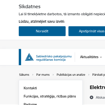
Pāriet uz lapas saturu
Sīkdatnes
Lai šī tīmekļvietne darbotos, tā izmanto obligāti nepiec
Lūdzu, atzīmējiet savu izvēli:
Noraidīt
Apstiprināt visas
Aktualitātes
Sākums
Par mums
Publikācijas un analīze
Pārskati p
Elektr
Kontakti
Funkcijas, stratēģija, rīcības plāns
Atska
Padome