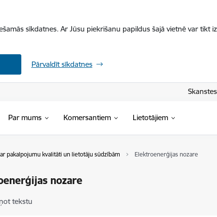
iešamās sīkdatnes. Ar Jūsu piekrišanu papildus šajā vietnē var tikt i
Pārvaldīt sīkdatnes
Skanstes 
Par mums
Komersantiem
Lietotājiem
ar pakalpojumu kvalitāti un lietotāju sūdzībām
Elektroenerģijas nozare
oenerģijas nozare
ņot tekstu