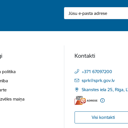
i
Kontakti
 politika
+371 67097200
E-pasts:
sprk@sprk.gov.lv
mība
Skanstes iela 25, Rīga, 
arte
izvēles maiņa
Visi kontakti