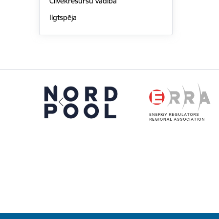
Cilvēkresursu vadība
Ilgtspēja