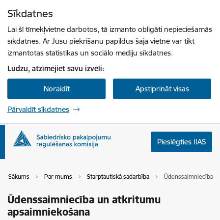
Pāriet uz lapas saturu
Sīkdatnes
Spied
lai meklētu
Enter
Lai šī tīmekļvietne darbotos, tā izmanto obligāti nepieciešamās
sīkdatnes. Ar Jūsu piekrišanu papildus šajā vietnē var tikt
izmantotas statistikas un sociālo mediju sīkdatnes.
Lūdzu, atzīmējiet savu izvēli:
Noraidīt
Apstiprināt visas
Pārvaldīt sīkdatnes
Pieslēgties IIAS
Sākums
Par mums
Starptautiskā sadarbība
Ūdenssaimniecība un
Ūdenssaimniecība un atkritumu
apsaimniekošana