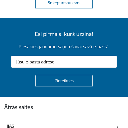
Sniegt atsauksmi
Esi pirmais, kurš uzzina!
Piesakies jaunumu saņemšanai savā e-pastā.
Kājene
Ātrās saites
IIAS