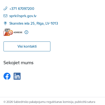
+371 67097200
E-pasts:
sprk@sprk.gov.lv
Skanstes iela 25, Rīga, LV-1013
Visi kontakti
Sekojiet mums
© 2026 Sabiedrisko pakalpojumu regulēšanas komisija, publicētā satura