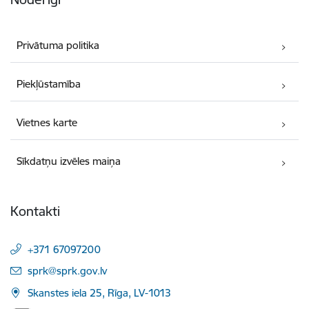
Privātuma politika
Piekļūstamība
Vietnes karte
Sīkdatņu izvēles maiņa
Kontakti
+371 67097200
E-pasts:
sprk@sprk.gov.lv
Skanstes iela 25, Rīga, LV-1013