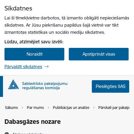
Pāriet uz lapas saturu
Sīkdatnes
Spied
lai meklētu
Enter
Lai šī tīmekļvietne darbotos, tā izmanto obligāti nepieciešamās
sīkdatnes. Ar Jūsu piekrišanu papildus šajā vietnē var tikt
izmantotas statistikas un sociālo mediju sīkdatnes.
Lūdzu, atzīmējiet savu izvēli:
Noraidīt
Apstiprināt visas
Pārvaldīt sīkdatnes
Pieslēgties IIAS
Sākums
Par mums
Publikācijas un analīze
Pārskati par pakalpoju
Dabasgāzes nozare