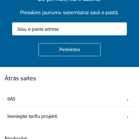
Piesakies jaunumu saņemšanai savā e-pastā.
Kājene
Ātrās saites
IIAS
Iesniegtie tarifu projekti
Noderīgi