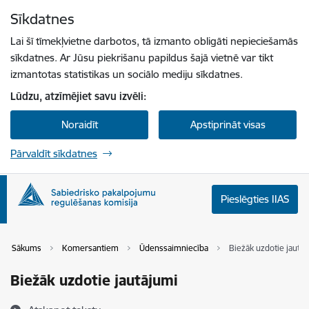
Pāriet uz lapas saturu
Sīkdatnes
Spied
lai meklētu
Enter
Lai šī tīmekļvietne darbotos, tā izmanto obligāti nepieciešamās
sīkdatnes. Ar Jūsu piekrišanu papildus šajā vietnē var tikt
izmantotas statistikas un sociālo mediju sīkdatnes.
Lūdzu, atzīmējiet savu izvēli:
Noraidīt
Apstiprināt visas
Pārvaldīt sīkdatnes
Pieslēgties IIAS
Sākums
Komersantiem
Ūdenssaimniecība
Biežāk uzdotie jautā
Biežāk uzdotie jautājumi