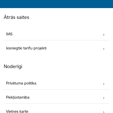
Kājene
Ātrās saites
IIAS
Iesniegtie tarifu projekti
Noderīgi
Privātuma politika
Piekļūstamība
Vietnes karte