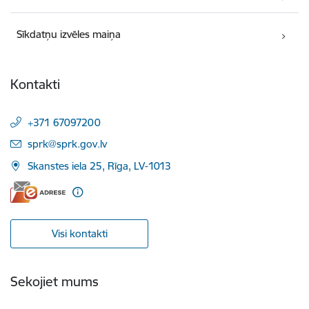
Sīkdatņu izvēles maiņa
Kontakti
+371 67097200
E-pasts:
sprk@sprk.gov.lv
Skanstes iela 25, Rīga, LV-1013
Visi kontakti
Sekojiet mums