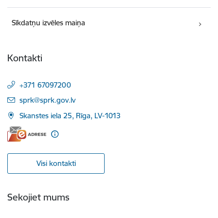
Sīkdatņu izvēles maiņa
Kontakti
+371 67097200
E-pasts:
sprk@sprk.gov.lv
Skanstes iela 25, Rīga, LV-1013
Visi kontakti
Sekojiet mums