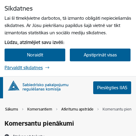
Pāriet uz lapas saturu
Sīkdatnes
Spied
lai meklētu
Enter
Lai šī tīmekļvietne darbotos, tā izmanto obligāti nepieciešamās
sīkdatnes. Ar Jūsu piekrišanu papildus šajā vietnē var tikt
izmantotas statistikas un sociālo mediju sīkdatnes.
Lūdzu, atzīmējiet savu izvēli:
Noraidīt
Apstiprināt visas
Pārvaldīt sīkdatnes
Pieslēgties IIAS
Sākums
Komersantiem
Atkritumu apstrāde
Komersantu pienāk
Komersantu pienākumi