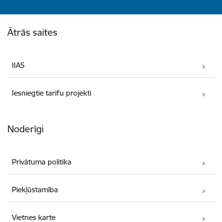
Kājene
Ātrās saites
IIAS
Iesniegtie tarifu projekti
Noderīgi
Privātuma politika
Piekļūstamība
Vietnes karte