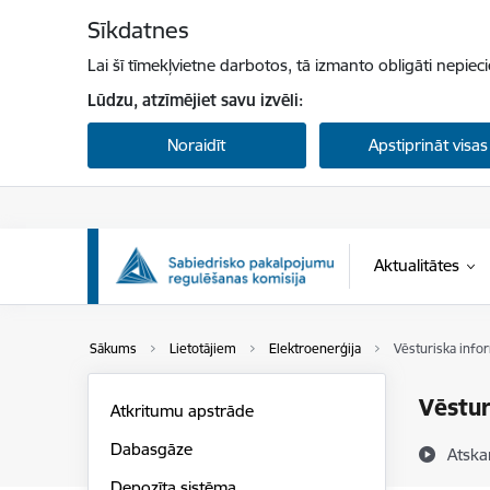
Pāriet uz lapas saturu
Sīkdatnes
Lai šī tīmekļvietne darbotos, tā izmanto obligāti nepiec
Lūdzu, atzīmējiet savu izvēli:
Noraidīt
Apstiprināt visas
Aktualitātes
Sākums
Lietotājiem
Elektroenerģija
Vēsturiska info
Vēstur
Atkritumu apstrāde
Dabasgāze
Atska
Depozīta sistēma