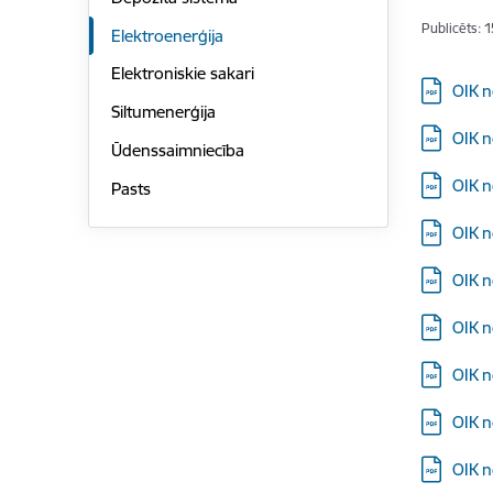
Publicēts: 
Elektroenerģija
Elektroniskie sakari
Lejupielā
OIK n
Siltumenerģija
Lejupielā
OIK n
Ūdenssaimniecība
Lejupielā
OIK n
Pasts
Lejupielā
OIK n
Lejupielā
OIK n
Lejupielā
OIK n
Lejupielā
OIK n
Lejupielā
OIK n
Lejupielā
OIK n