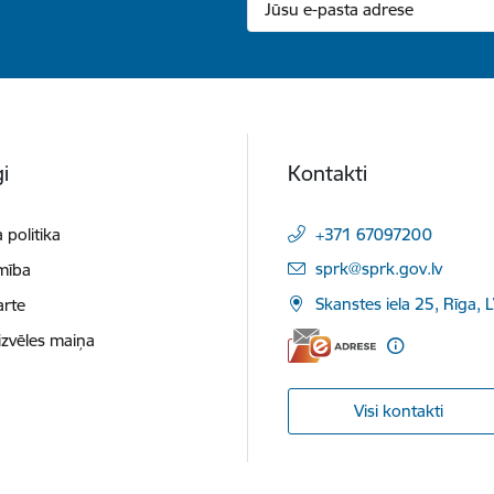
i
Kontakti
 politika
+371 67097200
E-pasts:
sprk@sprk.gov.lv
mība
Skanstes iela 25, Rīga, 
arte
izvēles maiņa
Visi kontakti