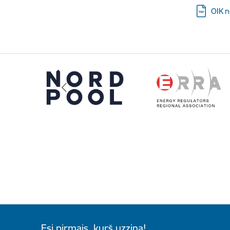
Lejupielā
OIK n
Esi pirmais, kurš uzzina!