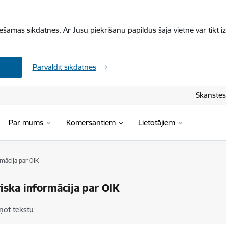
iešamās sīkdatnes. Ar Jūsu piekrišanu papildus šajā vietnē var tikt i
Pārvaldīt sīkdatnes
Skanstes 
Par mums
Komersantiem
Lietotājiem
rmācija par OIK
iska informācija par OIK
ņot tekstu