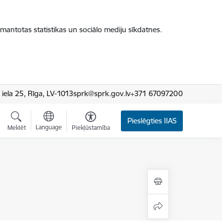
zmantotas statistikas un sociālo mediju sīkdatnes.
iela 25, Rīga, LV-1013
sprk@sprk.gov.lv
+371 67097200
Pieslēgties IIAS
Language
Meklēt
Piekļūstamība