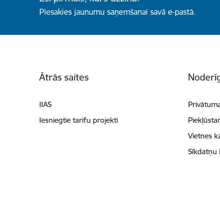
Piesakies jaunumu saņemšanai savā e-pastā.
Kājene
Ātrās saites
Noderīg
IIAS
Privātuma
Iesniegtie tarifu projekti
Piekļūsta
Vietnes k
Sīkdatņu 