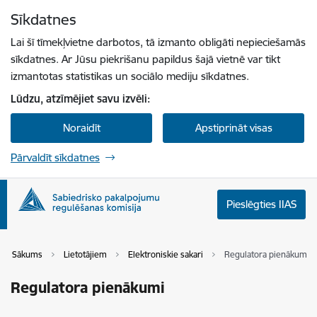
Pāriet uz lapas saturu
Sīkdatnes
Spied
lai meklētu
Enter
Lai šī tīmekļvietne darbotos, tā izmanto obligāti nepieciešamās
sīkdatnes. Ar Jūsu piekrišanu papildus šajā vietnē var tikt
izmantotas statistikas un sociālo mediju sīkdatnes.
Lūdzu, atzīmējiet savu izvēli:
Noraidīt
Apstiprināt visas
Pārvaldīt sīkdatnes
Pieslēgties IIAS
Sākums
Lietotājiem
Elektroniskie sakari
Regulatora pienākumi
Regulatora pienākumi