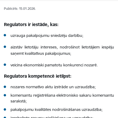
Publicēts: 15.01.2026.
Regulators ir iestāde, kas:
uzrauga pakalpojumu sniedzēju darbību;
aizstāv lietotāju intereses, nodrošinot lietotājiem iespēju
saņemt kvalitatīvus pakalpojumus;
veicina ekonomiski pamatotu konkurenci nozarē.
Regulatora kompetencē ietilpst:
nozares normatīvo aktu izstrāde un uzraudzība;
komersantu reģistrēšana elektronisko sakaru komersantu
sarakstā;
pakalpojumu kvalitātes nodrošināšanas uzraudzība;
ierobežoto resursu piešķiršana un uzraudzība;