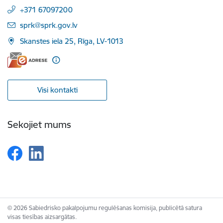
+371 67097200
E-pasts:
sprk@sprk.gov.lv
Skanstes iela 25, Rīga, LV-1013
Visi kontakti
Sekojiet mums
© 2026 Sabiedrisko pakalpojumu regulēšanas komisija, publicētā satura
visas tiesības aizsargātas.