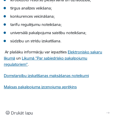
tirgus analīzes veikšana;
konkurences veicināšana;
tarifu regulējumu noteikšana;
universālā pakalpojuma saistību noteikšana;
sūdzību un strīdu izskatīšana.
Ar plašāku informāciju var iepazīties
Elektronisko sakaru
likumā
un
Likumā "Par sabiedrisko pakalpojumu
regulatoriem"
.
Domstarpību izskatīšanas maksāšanas noteikumi
Maksas pakalpojuma izcenojuma aprēķins
Drukāt lapu