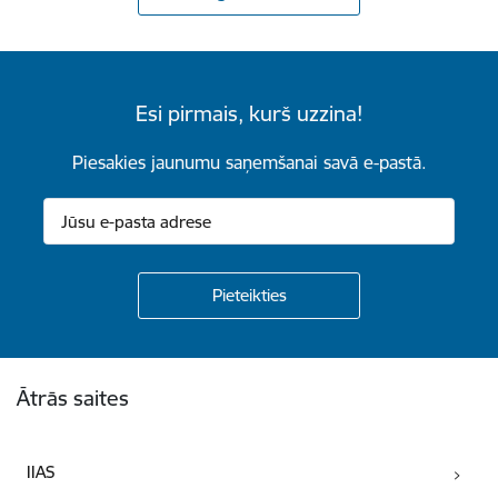
Esi pirmais, kurš uzzina!
Piesakies jaunumu saņemšanai savā e-pastā.
Kājene
Ātrās saites
IIAS