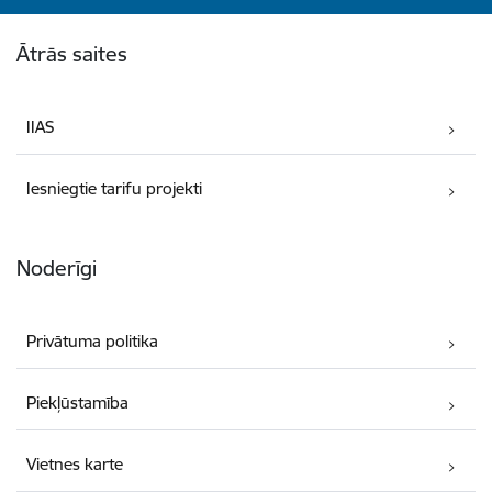
Kājene
Ātrās saites
IIAS
Iesniegtie tarifu projekti
Noderīgi
Privātuma politika
Piekļūstamība
Vietnes karte