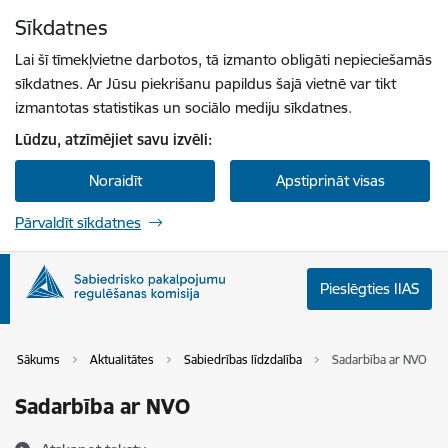
Pāriet uz lapas saturu
Sīkdatnes
Spied
lai meklētu
Enter
Lai šī tīmekļvietne darbotos, tā izmanto obligāti nepieciešamās
sīkdatnes. Ar Jūsu piekrišanu papildus šajā vietnē var tikt
izmantotas statistikas un sociālo mediju sīkdatnes.
Lūdzu, atzīmējiet savu izvēli:
Noraidīt
Apstiprināt visas
Pārvaldīt sīkdatnes
Pieslēgties IIAS
Sākums
Aktualitātes
Sabiedrības līdzdalība
Sadarbība ar NVO
Sadarbība ar NVO