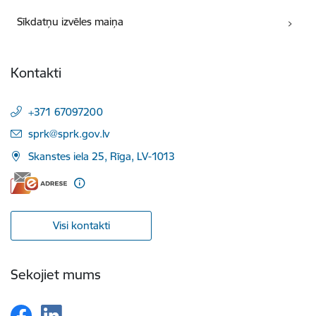
Sīkdatņu izvēles maiņa
Kontakti
+371 67097200
E-pasts:
sprk@sprk.gov.lv
Skanstes iela 25, Rīga, LV-1013
Visi kontakti
Sekojiet mums