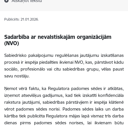
Atskaņot tekstu
Publicēts: 21.01.2026.
Sadarbība ar nevalstiskajām organizācijām
(NVO)
Sabiedrisko pakalpojumu regulēšanas jautājumu izskatīšanas
procesā ir iespēja piedalīties ikvienai NVO, kas, pārstāvot kādu
sociālo, profesionālo vai citu sabiedrības grupu, vēlas paust
savu nostāju.
Ņemot vērā faktu, ka Regulatora padomes sēdes ir atklātas,
izņemot atsevišķus gadījumus, kad tiek izskatīti konfidenciāla
rakstura jautājumi, sabiedrības pārstāvjiem ir iespēja klātienē
vērot padomes sēdes norisi. Padomes sēdes laiks un darba
kārtība tiek publicēta Regulatora mājas lapā vismaz trīs darba
dienas pirms padomes sēdes norises, lai ikvienam būtu