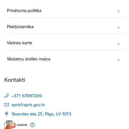
Privātuma politika
Piekļūstamība
Vietnes karte
Sīkdatņu izvēles maiņa
Kontakti
+371 67097200
E-pasts:
sprk@sprk.gov.lv
Skanstes iela 25, Rīga, LV-1013