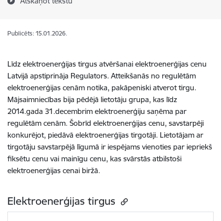
Atskaņot tekstu
Publicēts: 15.01.2026.
Līdz elektroenerģijas tirgus atvēršanai elektroenerģijas cenu
Latvijā apstiprināja Regulators. Atteikšanās no regulētām
elektroenerģijas cenām notika, pakāpeniski atverot tirgu.
Mājsaimniecības bija pēdējā lietotāju grupa, kas līdz
2014.gada 31.decembrim elektroenerģiju saņēma par
regulētām cenām. Šobrīd elektroenerģijas cenu, savstarpēji
konkurējot, piedāvā elektroenerģijas tirgotāji. Lietotājam ar
tirgotāju savstarpējā līgumā ir iespējams vienoties par iepriekš
fiksētu cenu vai mainīgu cenu, kas svārstās atbilstoši
elektroenerģijas cenai biržā.
Elektroenerģijas tirgus