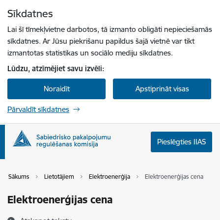
Pāriet uz lapas saturu
Sīkdatnes
Spied
lai meklētu
Enter
Lai šī tīmekļvietne darbotos, tā izmanto obligāti nepieciešamās
sīkdatnes. Ar Jūsu piekrišanu papildus šajā vietnē var tikt
izmantotas statistikas un sociālo mediju sīkdatnes.
Lūdzu, atzīmējiet savu izvēli:
Noraidīt
Apstiprināt visas
Pārvaldīt sīkdatnes
Pieslēgties IIAS
Sākums
Lietotājiem
Elektroenerģija
Elektroenerģijas cena
Elektroenerģijas cena