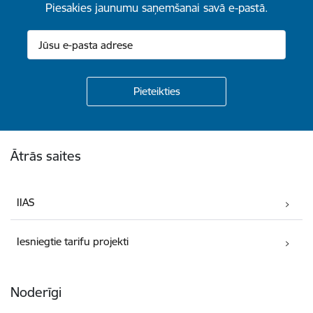
Piesakies jaunumu saņemšanai savā e-pastā.
Kājene
Ātrās saites
IIAS
Iesniegtie tarifu projekti
Noderīgi