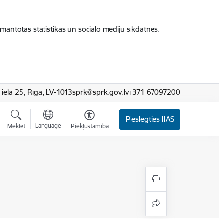
zmantotas statistikas un sociālo mediju sīkdatnes.
iela 25, Rīga, LV-1013
sprk@sprk.gov.lv
+371 67097200
Pieslēgties IIAS
Language
Meklēt
Piekļūstamība