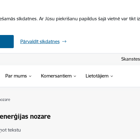
iešamās sīkdatnes. Ar Jūsu piekrišanu papildus šajā vietnē var tikt i
Pārvaldīt sīkdatnes
Skanstes 
Par mums
Komersantiem
Lietotājiem
nozare
enerģijas nozare
ņot tekstu