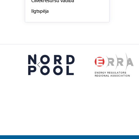
Cilvēkresursu vadība
Ilgtspēja