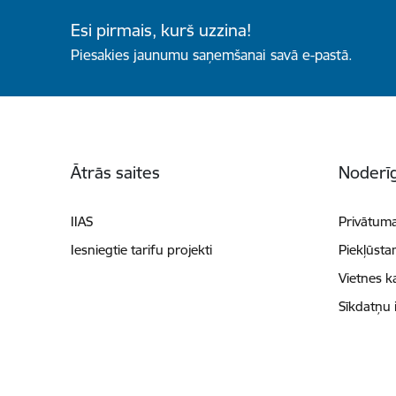
Esi pirmais, kurš uzzina!
Piesakies jaunumu saņemšanai savā e-pastā.
Kājene
Ātrās saites
Noderīg
IIAS
Privātuma
Iesniegtie tarifu projekti
Piekļūsta
Vietnes k
Sīkdatņu 