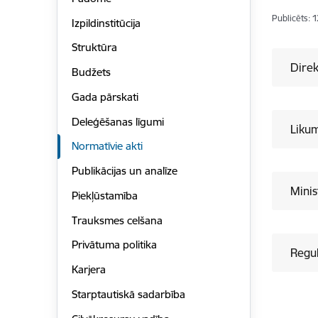
Publicēts: 
Izpildinstitūcija
Struktūra
Direk
Budžets
Gada pārskati
Deleģēšanas līgumi
Liku
Normatīvie akti
Publikācijas un analīze
Minis
Piekļūstamība
Trauksmes celšana
Privātuma politika
Regul
Karjera
Starptautiskā sadarbība