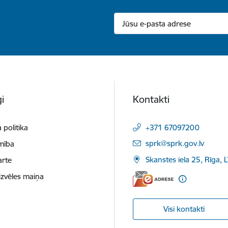
i
Kontakti
 politika
+371 67097200
E-pasts:
sprk@sprk.gov.lv
mība
Skanstes iela 25, Rīga, 
arte
izvēles maiņa
Visi kontakti