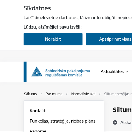
Pāriet uz lapas saturu
Sīkdatnes
Lai šī tīmekļvietne darbotos, tā izmanto obligāti nepiec
Lūdzu, atzīmējiet savu izvēli:
Noraidīt
Apstiprināt visas
Aktualitātes
Sākums
Par mums
Normatīvie akti
Siltumenerģijas 
Siltum
Kontakti
Funkcijas, stratēģija, rīcības plāns
Atska
Padome