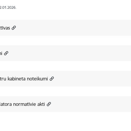
12.01.2026.
tīvas
mi
tru kabineta noteikumi
atora normatīvie akti