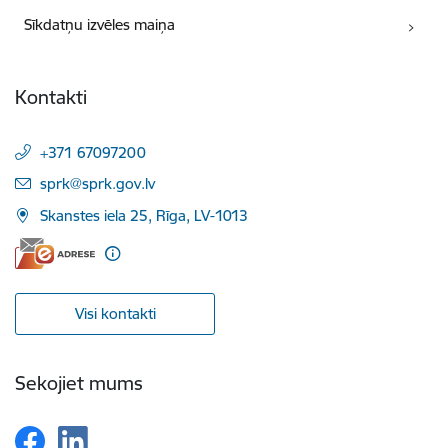
Sīkdatņu izvēles maiņa
Kontakti
+371 67097200
E-pasts:
sprk@sprk.gov.lv
Skanstes iela 25, Rīga, LV-1013
Visi kontakti
Sekojiet mums