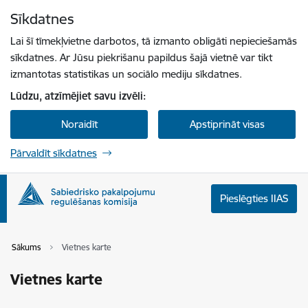
Pāriet uz lapas saturu
Sīkdatnes
Spied
lai meklētu
Enter
Lai šī tīmekļvietne darbotos, tā izmanto obligāti nepieciešamās
sīkdatnes. Ar Jūsu piekrišanu papildus šajā vietnē var tikt
izmantotas statistikas un sociālo mediju sīkdatnes.
Lūdzu, atzīmējiet savu izvēli:
Noraidīt
Apstiprināt visas
Pārvaldīt sīkdatnes
Pieslēgties IIAS
Sākums
Vietnes karte
Vietnes karte