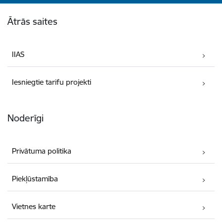
Kājene
Ātrās saites
IIAS
Iesniegtie tarifu projekti
Noderīgi
Privātuma politika
Piekļūstamība
Vietnes karte