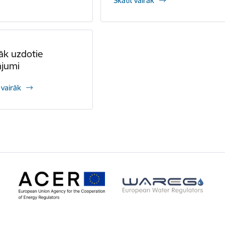
Skatīt vairāk
āk uzdotie
ājumi
 vairāk