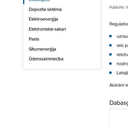
Publicēts: 
Depozīta sistēma
Elektroenerģija
Regulato
Elektroniskie sakari
uzrau
Pasts
veic 
Siltumenerģija
veici
Ūdenssaimniecība
nodroš
Latvi
Aicinām i
Dabasg