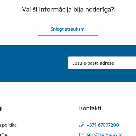
Vai šī informācija bija noderīga?
Sniegt atsauksmi
i
Kontakti
 politika
+371 67097200
E-pasts:
sprk@sprk.gov.lv
mība