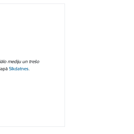
iālo mediju un trešo
 lapā
Sīkdatnes
.