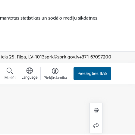
zmantotas statistikas un sociālo mediju sīkdatnes.
iela 25, Rīga, LV-1013
sprk@sprk.gov.lv
+371 67097200
Pieslēgties IIAS
Language
Meklēt
Piekļūstamība