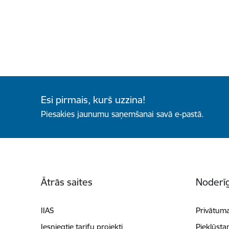
Esi pirmais, kurš uzzina!
Piesakies jaunumu saņemšanai savā e-pastā.
Kājene
Ātrās saites
Noderīg
IIAS
Privātuma
Iesniegtie tarifu projekti
Piekļūsta