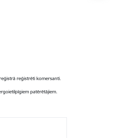
eģistrā reģistrēti komersanti.
rgoietilpīgiem patērētājiem.