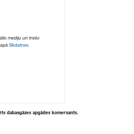
iālo mediju un trešo
 lapā
Sīkdatnes
.
rēts dabasgāzes apgādes komersants.