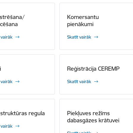
strēšana/
Komersantu
ncēšana
pienākumi
 vairāk
Skatīt vairāk
i
Reģistrācija CEREMP
 vairāk
Skatīt vairāk
astruktūras regula
Piekļuves režīms
dabasgāzes krātuvei
 vairāk