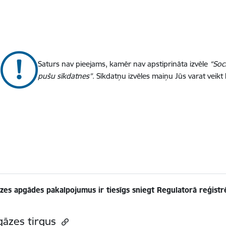
Saturs nav pieejams, kamēr nav apstiprināta izvēle
“Soc
pušu sīkdatnes”
. Sīkdatņu izvēles maiņu Jūs varat veikt
es apgādes pakalpojumus ir tiesīgs sniegt Regulatorā reģist
āzes tirgus