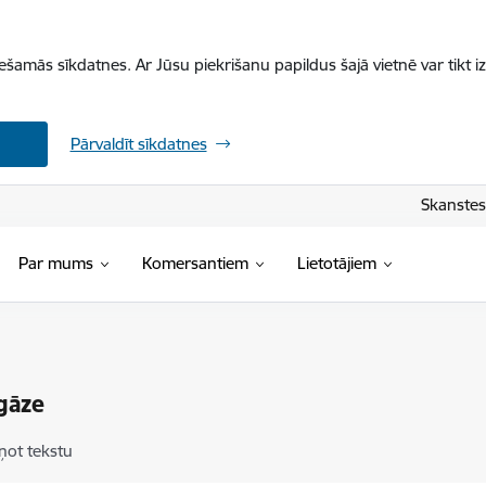
iešamās sīkdatnes. Ar Jūsu piekrišanu papildus šajā vietnē var tikt i
Pārvaldīt sīkdatnes
Skanstes 
Par mums
Komersantiem
Lietotājiem
gāze
ņot tekstu