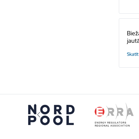
Biež
jaut
Skatīt