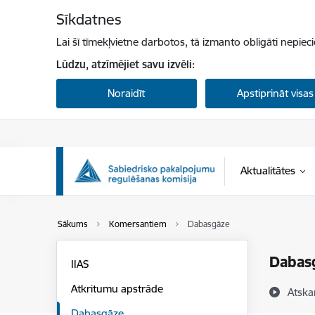
Pāriet uz lapas saturu
Sīkdatnes
Lai šī tīmekļvietne darbotos, tā izmanto obligāti nepiec
Lūdzu, atzīmējiet savu izvēli:
Noraidīt
Apstiprināt visas
Aktualitātes
Sākums
Komersantiem
Dabasgāze
Dabas
IIAS
Atkritumu apstrāde
Atska
Dabasgāze