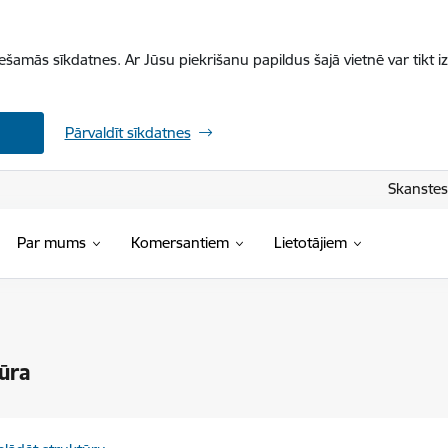
iešamās sīkdatnes. Ar Jūsu piekrišanu papildus šajā vietnē var tikt i
Pārvaldīt sīkdatnes
Skanstes 
Par mums
Komersantiem
Lietotājiem
ūra