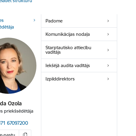
elādēt struktūru
es
Padome
ēdētāja
Komunikācijas nodaļa
Starptautisko attiecību
vadītājs
Iekšējā audita vadītājs
Izpilddirektors
lda Ozola
 priekšsēdētāja
371 67097200
 e-pastu