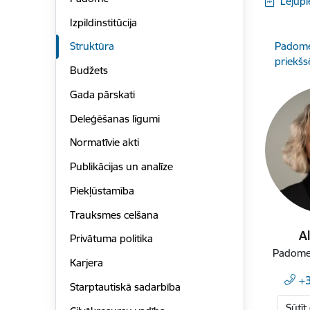
Lejupi
Izpildinstitūcija
Padom
Struktūra
priekšs
Budžets
Gada pārskati
Deleģēšanas līgumi
Normatīvie akti
Publikācijas un analīze
Piekļūstamība
Trauksmes celšana
A
Privātuma politika
Padomes
Karjera
+
Starptautiskā sadarbība
Sūtīt