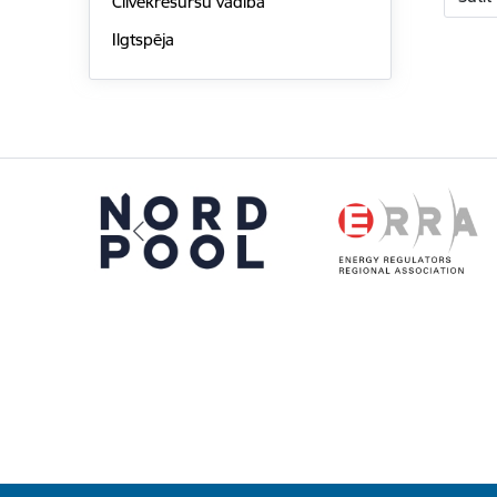
Cilvēkresursu vadība
Ilgtspēja