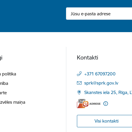
i
Kontakti
 politika
+371 67097200
E-pasts:
sprk@sprk.gov.lv
mība
Skanstes iela 25, Rīga, 
arte
izvēles maiņa
Visi kontakti