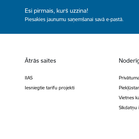
Esi pirmais, kurš uzzina!
Piesakies jaunumu saņemšanai savā e-pastā.
Kājene
Ātrās saites
Noderīg
IIAS
Privātuma
Iesniegtie tarifu projekti
Piekļūsta
Vietnes k
Sīkdatņu 