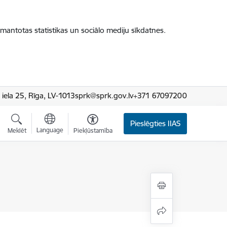
zmantotas statistikas un sociālo mediju sīkdatnes.
iela 25, Rīga, LV-1013
sprk@sprk.gov.lv
+371 67097200
Pieslēgties IIAS
Language
Meklēt
Piekļūstamība