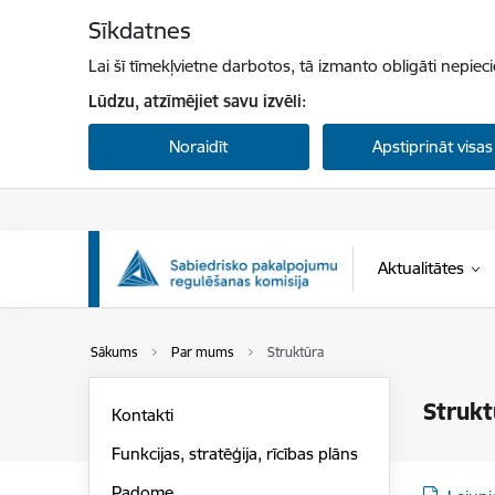
Pāriet uz lapas saturu
Sīkdatnes
Lai šī tīmekļvietne darbotos, tā izmanto obligāti nepiec
Lūdzu, atzīmējiet savu izvēli:
Noraidīt
Apstiprināt visas
Aktualitātes
Sākums
Par mums
Struktūra
Strukt
Kontakti
Funkcijas, stratēģija, rīcības plāns
Padome