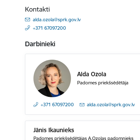
Kontakti
E-pasts:
alda.ozola@sprk.gov.lv
+371 67097200
Darbinieki
Alda Ozola
Padomes priekšsēdētāja
+371 67097200
E-pasts:
alda.ozola@sprk.gov.lv
Jānis Ikaunieks
Padomes priekšsēdētājas A.Ozolas padomnieks