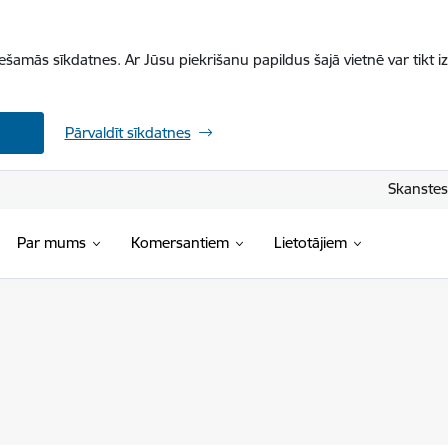
iešamās sīkdatnes. Ar Jūsu piekrišanu papildus šajā vietnē var tikt i
Pārvaldīt sīkdatnes
Skanstes 
Par mums
Komersantiem
Lietotājiem