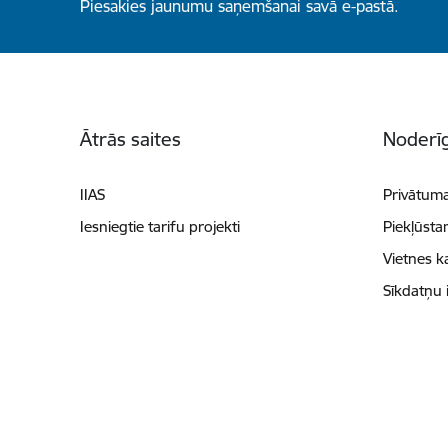
Piesakies jaunumu saņemšanai savā e-pastā.
Kājene
Ātrās saites
Noderīg
IIAS
Privātuma
Iesniegtie tarifu projekti
Piekļūsta
Vietnes k
Sīkdatņu 