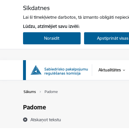
Pāriet uz lapas saturu
Sīkdatnes
Lai šī tīmekļvietne darbotos, tā izmanto obligāti nepiec
Lūdzu, atzīmējiet savu izvēli:
Noraidīt
Apstiprināt visas
Aktualitātes
Sākums
Padome
Padome
Atskaņot tekstu