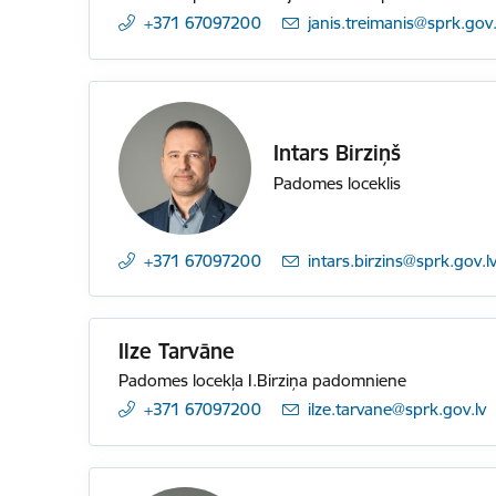
+371 67097200
E-pasts:
janis.treimanis@sprk.gov.
Intars Birziņš
Padomes loceklis
+371 67097200
E-pasts:
intars.birzins@sprk.gov.l
Ilze Tarvāne
Padomes locekļa I.Birziņa padomniene
+371 67097200
E-pasts:
ilze.tarvane@sprk.gov.lv