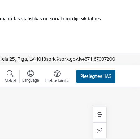
zmantotas statistikas un sociālo mediju sīkdatnes.
iela 25, Rīga, LV-1013
sprk@sprk.gov.lv
+371 67097200
Pieslēgties IIAS
Language
Meklēt
Piekļūstamība