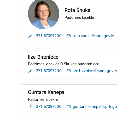
Rota Šņuka
Padomes locekle
+371 67097200
E-pasts:
rota.snuka@sprk.gov.lv
Ilze Birzniece
Padomes locekles R.Šķukas padomniece
+371 67097200
E-pasts:
ilze.birzniece@sprk.gov.l
Guntars Kaņeps
Padomes loceklis
+371 67097200
E-pasts:
guntars.kaneps@sprk.gov