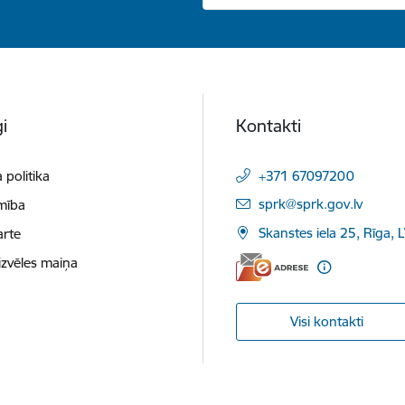
i
Kontakti
 politika
+371 67097200
E-pasts:
sprk@sprk.gov.lv
mība
Skanstes iela 25, Rīga, 
arte
izvēles maiņa
Visi kontakti