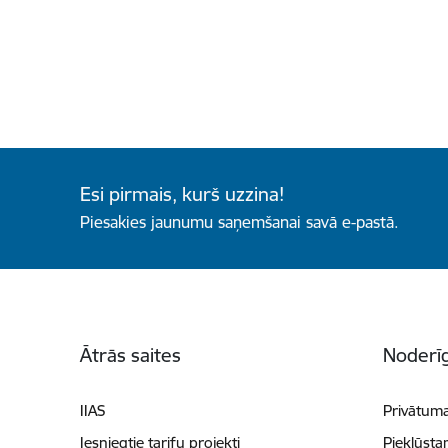
Esi pirmais, kurš uzzina!
Piesakies jaunumu saņemšanai savā e-pastā.
Kājene
Ātrās saites
Noderīg
IIAS
Privātuma
Iesniegtie tarifu projekti
Piekļūsta