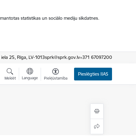
zmantotas statistikas un sociālo mediju sīkdatnes.
iela 25, Rīga, LV-1013
sprk@sprk.gov.lv
+371 67097200
Pieslēgties IIAS
Language
Meklēt
Piekļūstamība