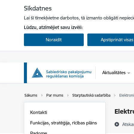
Pāriet uz lapas saturu
Sīkdatnes
Lai šī tīmekļvietne darbotos, tā izmanto obligāti nepiec
Lūdzu, atzīmējiet savu izvēli:
Noraidīt
Apstiprināt visas
Aktualitātes
Sākums
Par mums
Starptautiskā sadarbība
Elektroni
Elektr
Kontakti
Funkcijas, stratēģija, rīcības plāns
Atska
Padome