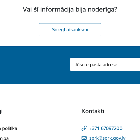
Vai šī informācija bija noderīga?
Sniegt atsauksmi
i
Kontakti
 politika
+371 67097200
E-pasts:
sprk@sprk.gov.lv
mība