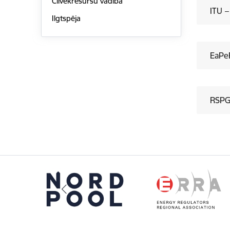
Cilvēkresursu vadība
ITU –
Ilgtspēja
EaPeR
RSPG 