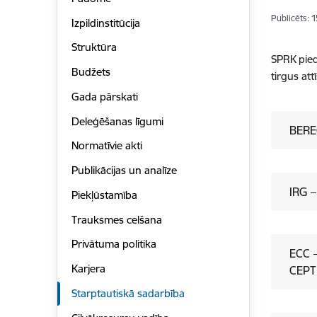
Publicēts: 
Izpildinstitūcija
Struktūra
SPRK pied
Budžets
tirgus att
Gada pārskati
Deleģēšanas līgumi
BEREC
Normatīvie akti
Publikācijas un analīze
IRG –
Piekļūstamība
Trauksmes celšana
Privātuma politika
ECC –
Karjera
CEPT 
Starptautiskā sadarbība