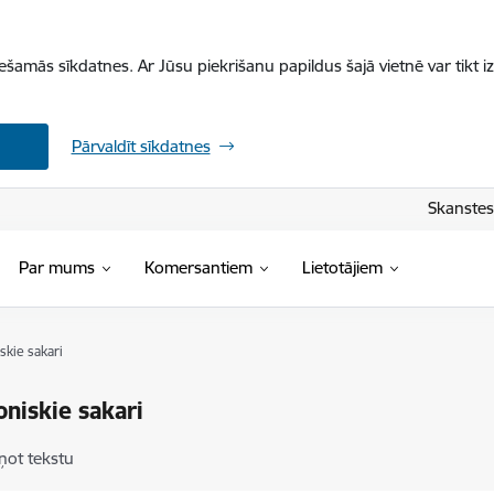
iešamās sīkdatnes. Ar Jūsu piekrišanu papildus šajā vietnē var tikt i
Pārvaldīt sīkdatnes
Skanstes 
Par mums
Komersantiem
Lietotājiem
skie sakari
oniskie sakari
ņot tekstu