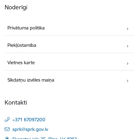
Noderīgi
Privātuma politika
Piekļūstamība
Vietnes karte
Sīkdatņu izvēles maiņa
Kontakti
+371 67097200
E-pasts:
sprk@sprk.gov.lv