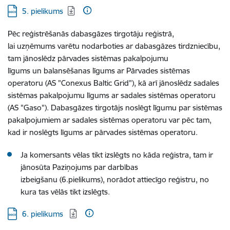
Lejupielādēt:
5. pielikums
Pēc reģistrēšanās dabasgāzes tirgotāju reģistrā,
lai uzņēmums varētu nodarboties ar dabasgāzes tirdzniecību,
tam jānoslēdz pārvades sistēmas pakalpojumu
līgums un balansēšanas līgums ar Pārvades sistēmas
operatoru (AS "Conexus Baltic Grid"), kā arī jānoslēdz sadales
sistēmas pakalpojumu līgums ar sadales sistēmas operatoru
(AS "Gaso"). Dabasgāzes tirgotājs noslēgt līgumu par sistēmas
pakalpojumiem ar sadales sistēmas operatoru var pēc tam,
kad ir noslēgts līgums ar pārvades sistēmas operatoru.
Ja komersants vēlas tikt izslēgts no kāda reģistra, tam ir
jānosūta Paziņojums par darbības
izbeigšanu (6.pielikums), norādot attiecīgo reģistru, no
kura tas vēlās tikt izslēgts.
Lejupielādēt:
6. pielikums