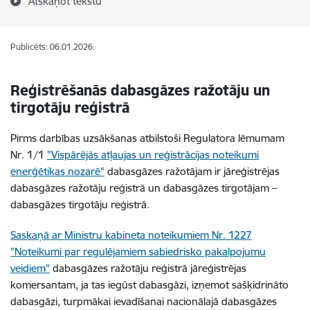
Atskaņot tekstu
Publicēts: 06.01.2026.
Reģistrēšanās dabasgāzes ražotāju un
tirgotāju reģistrā
Pirms darbības uzsākšanas atbilstoši Regulatora lēmumam
Nr. 1/1
"Vispārējās atļaujas un reģistrācijas noteikumi
enerģētikas nozarē"
dabasgāzes ražotājam ir jāreģistrējas
dabasgāzes ražotāju reģistrā un dabasgāzes tirgotājam –
dabasgāzes tirgotāju reģistrā.
Saskaņā ar Ministru kabineta noteikumiem Nr. 1227
"Noteikumi par regulējamiem sabiedrisko pakalpojumu
veidiem"
dabasgāzes ražotāju reģistrā jāreģistrējas
komersantam, ja tas iegūst dabasgāzi, izņemot sašķidrināto
dabasgāzi, turpmākai ievadīšanai nacionālajā dabasgāzes