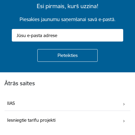
Esi pirmais, kurš uzzina!
Piesakies jaunumu saņemšanai savā e-pastā.
Kājene
Ātrās saites
IIAS
Iesniegtie tarifu projekti