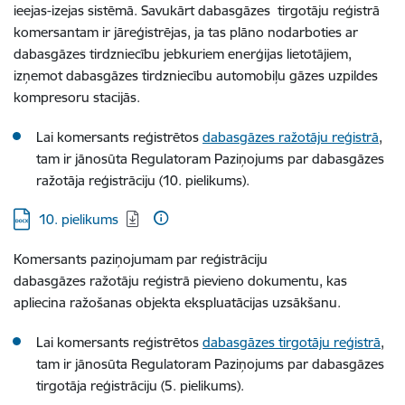
ieejas-izejas sistēmā. Savukārt dabasgāzes tirgotāju reģistrā
komersantam ir jāreģistrējas, ja tas plāno nodarboties ar
dabasgāzes tirdzniecību jebkuriem enerģijas lietotājiem,
izņemot dabasgāzes tirdzniecību automobiļu gāzes uzpildes
kompresoru stacijās.
Lai komersants reģistrētos
dabasgāzes ražotāju reģistrā
,
tam ir jānosūta Regulatoram Paziņojums par dabasgāzes
ražotāja reģistrāciju (10. pielikums).
Lejupielādēt:
10. pielikums
Komersants paziņojumam par reģistrāciju
dabasgāzes ražotāju reģistrā pievieno dokumentu, kas
apliecina ražošanas objekta ekspluatācijas uzsākšanu.
Lai komersants reģistrētos
dabasgāzes tirgotāju reģistrā
,
tam ir jānosūta Regulatoram Paziņojums par dabasgāzes
tirgotāja reģistrāciju (5. pielikums).