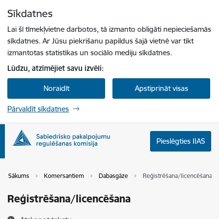
Pāriet uz lapas saturu
Sīkdatnes
Spied
lai meklētu
Enter
Lai šī tīmekļvietne darbotos, tā izmanto obligāti nepieciešamās
sīkdatnes. Ar Jūsu piekrišanu papildus šajā vietnē var tikt
izmantotas statistikas un sociālo mediju sīkdatnes.
Lūdzu, atzīmējiet savu izvēli:
Noraidīt
Apstiprināt visas
Pārvaldīt sīkdatnes
Pieslēgties IIAS
Sākums
Komersantiem
Dabasgāze
Reģistrēšana/licencēšana
Reģistrēšana/licencēšana