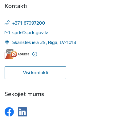
Kontakti
+371 67097200
E-pasts:
sprk@sprk.gov.lv
Skanstes iela 25, Rīga, LV-1013
Visi kontakti
Sekojiet mums