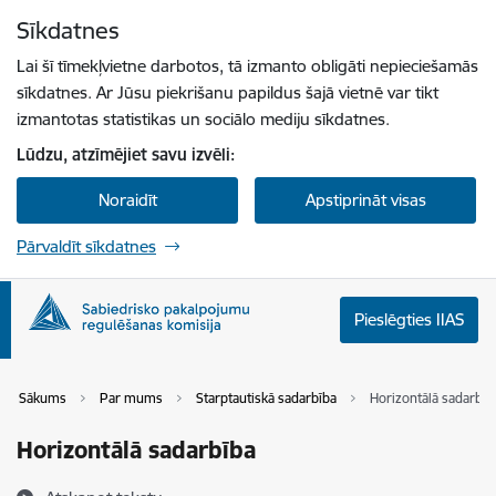
Pāriet uz lapas saturu
Sīkdatnes
Spied
lai meklētu
Enter
Lai šī tīmekļvietne darbotos, tā izmanto obligāti nepieciešamās
sīkdatnes. Ar Jūsu piekrišanu papildus šajā vietnē var tikt
izmantotas statistikas un sociālo mediju sīkdatnes.
Lūdzu, atzīmējiet savu izvēli:
Noraidīt
Apstiprināt visas
Pārvaldīt sīkdatnes
Pieslēgties IIAS
Sākums
Par mums
Starptautiskā sadarbība
Horizontālā sadarbīb
Horizontālā sadarbība