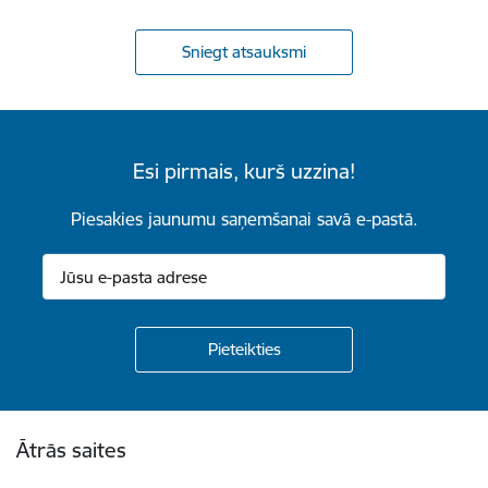
Sniegt atsauksmi
Esi pirmais, kurš uzzina!
Piesakies jaunumu saņemšanai savā e-pastā.
Kājene
Ātrās saites