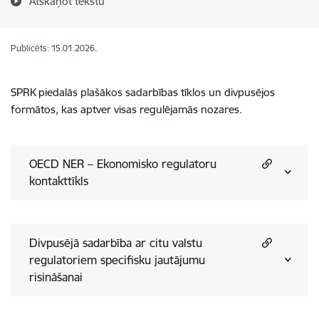
Atskaņot tekstu
Publicēts: 15.01.2026.
SPRK piedalās plašākos sadarbības tīklos un divpusējos
formātos, kas aptver visas regulējamās nozares.
OECD NER – Ekonomisko regulatoru
kontakttīkls
Divpusējā sadarbība ar citu valstu
regulatoriem specifisku jautājumu
risināšanai